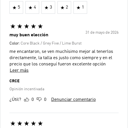
5
4
3
2
1
31 de mayo de 2026
muy buen elección
Color:
Core Black / Grey Five / Lime Burst
me encantaron, se ven muchísimo mejor al tenerlos
directamente, la talla es justo como siempre y en el
precio que los conseguí fueron excelente opción
Leer más
CRCE
Opinión incentivada
¿Útil?
0
0
Denunciar comentario