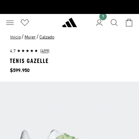
1
/
/
Inicio
Mujer
Calzado
4.7
(499)
TENIS GAZELLE
Precio
$599.950