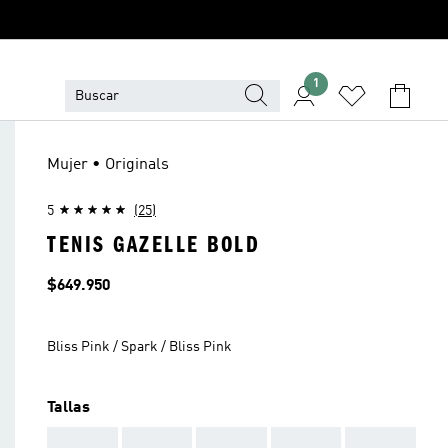
1
Mujer • Originals
5
(25)
TENIS GAZELLE BOLD
Precio
$649.950
Bliss Pink / Spark / Bliss Pink
Tallas
AAA
AAA
AAA
AAA
AAA