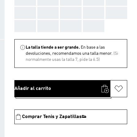
AAA
AAA
AAA
AAA
AAA
AAA
AAA
AAA
AAA
La talla tiende a ser grande.
En base a las
devoluciones, recomendamos una talla menor.
(Si
normalmente usas la talla 7, pide la 6.5)
Añadir al carrito
Comprar Tenis y Zapatillas👟