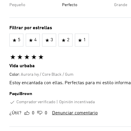
Pequeño
Perfecto
Grande
Filtrar por estrellas
5
4
3
2
1
Vida urbaba
Color:
Aurora Ivy / Core Black / Gum
Estoy encantada con ellas. Perfectas para mi estilo informa
PaquiBrown
Comprador verificado
Opinión incentivada
¿Útil?
0
0
Denunciar comentario