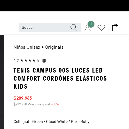
1
Niños Unisex • Originals
4.2
(8)
TENIS CAMPUS 00S LUCES LED
COMFORT CORDÓNES ELÁSTICOS
KIDS
Precio de venta
$209.965
$299.950 Precio original
-30%
Descuento
Collegiate Green / Cloud White / Pure Ruby