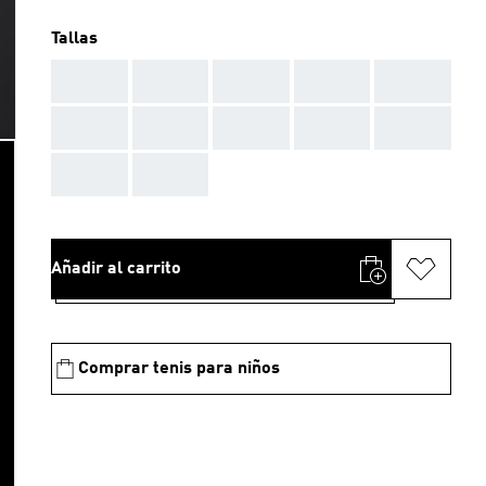
Tallas
AAA
AAA
AAA
AAA
AAA
AAA
AAA
AAA
AAA
AAA
AAA
AAA
Añadir al carrito
Comprar tenis para niños