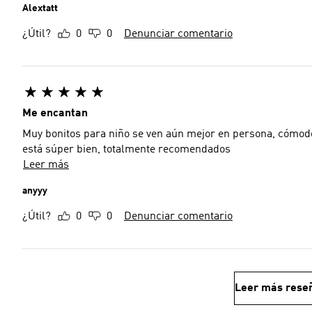
Alextatt
¿Útil?
0
0
Denunciar comentario
Me encantan
Muy bonitos para niño se ven aún mejor en persona, cómodos y fáciles de combinar. La talla quedó perfecta y la calidad
está súper bien, totalmente recomendados
Leer más
anyyy
¿Útil?
0
0
Denunciar comentario
Leer más rese