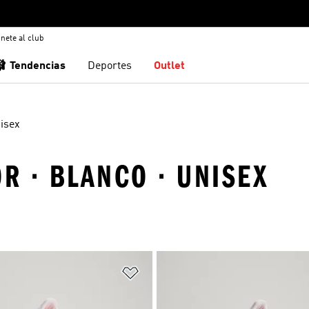
nete al club
🩰 Tendencias
Deportes
Outlet
isex
OR · BLANCO · UNISEX
sta de deseos
Añadir a la lista de deseos