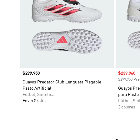
Precio
$299.950
Precio de 
$239.960
$299.950 Prec
Guayos Predator Club Lengüeta Plegable
Pasto Artificial
Guayos Pre
Fútbol, Sintética
para Pasto A
Envío Gratis
Fútbol, Sin
2 colores