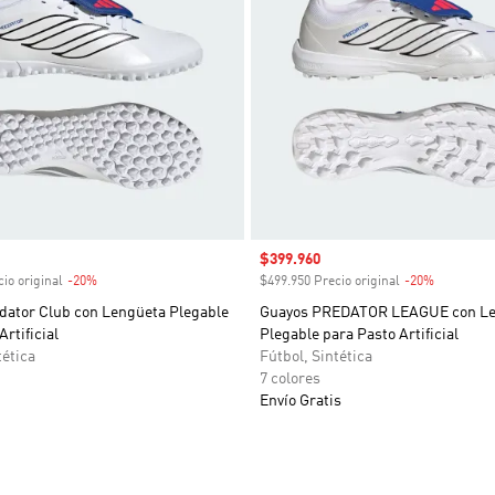
venta
Precio de venta
$399.960
io original
-20%
Descuento
$499.950 Precio original
-20%
Descuent
dator Club con Lengüeta Plegable
Guayos PREDATOR LEAGUE con Le
rtificial
Plegable para Pasto Artificial
tética
Fútbol, Sintética
7 colores
Envío Gratis