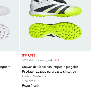
Precio de venta
$349.965
o
$499.950 Precio original
-30%
Descuento
ngüeta
Guayos de fútbol con lengüeta plegable
Predator League para pasto sintético
Fútbol, Sintética
7 colores
Envío Gratis