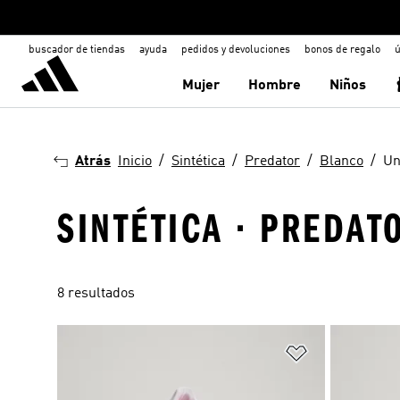
buscador de tiendas
ayuda
pedidos y devoluciones
bonos de regalo
ú
Mujer
Hombre
Niños
Atrás
Inicio
Sintética
Predator
Blanco
Un
SINTÉTICA · PREDAT
8 resultados
Añadir a la li