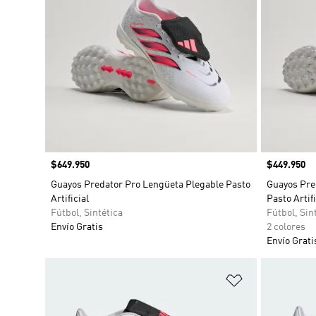
Precio
$649.950
Precio
$449.950
Guayos Predator Pro Lengüeta Plegable Pasto
Guayos Pre
Artificial
Pasto Artifi
Fútbol, Sintética
Fútbol, Sin
Envío Gratis
2 colores
Envío Grati
Añadir a la li