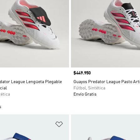
Precio
$449.950
dator League Lengüeta Plegable
Guayos Predator League Pasto Arti
cial
Fútbol, Sintética
tética
Envío Gratis
s
sta de deseos
Añadir a la lista de deseos