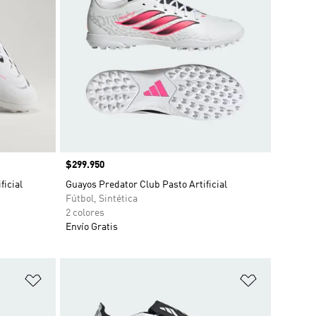
Precio
$299.950
ficial
Guayos Predator Club Pasto Artificial
Fútbol, Sintética
2 colores
Envío Gratis
Añadir a la lista de deseos
Añadir a la