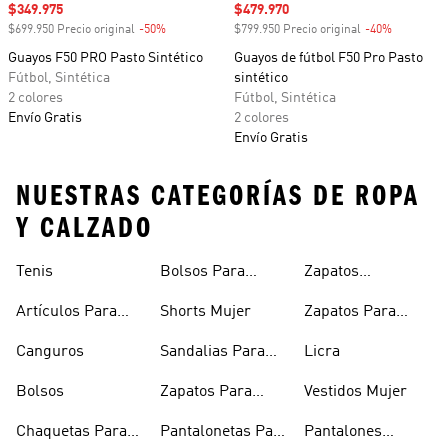
Precio de venta
$349.975
Precio de venta
$479.970
$699.950 Precio original
-50%
Descuento
$799.950 Precio original
-40%
Descuento
Guayos F50 PRO Pasto Sintético
Guayos de fútbol F50 Pro Pasto
Fútbol, Sintética
sintético
2 colores
Fútbol, Sintética
Envío Gratis
2 colores
Envío Gratis
NUESTRAS CATEGORÍAS DE ROPA
Y CALZADO
Tenis
Bolsos Para
Zapatos
Mujer
Deportivos
Artículos Para
Shorts Mujer
Zapatos Para
Mascotas
Niñas
Canguros
Sandalias Para
Licra
Hombre
Bolsos
Zapatos Para
Vestidos Mujer
Hombre
Chaquetas Para
Pantalonetas Para
Pantalones