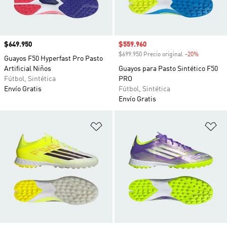
Precio
$649.950
Precio de venta
$559.960
$699.950 Precio original
-20%
Descuento
Guayos F50 Hyperfast Pro Pasto
Artificial Niños
Guayos para Pasto Sintético F50
Fútbol, Sintética
PRO
Envío Gratis
Fútbol, Sintética
Envío Gratis
Añadir a la lista de deseos
Añ