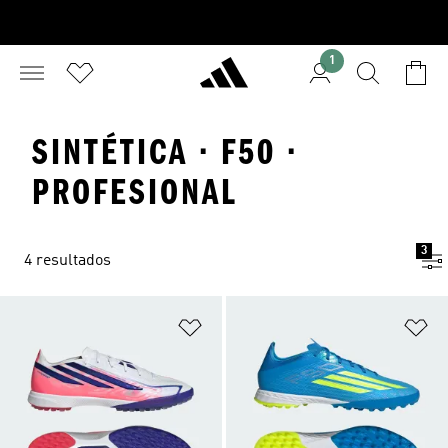
1
SINTÉTICA · F50 ·
PROFESIONAL
3
4 resultados
Añadir a la lista de deseos
Añ