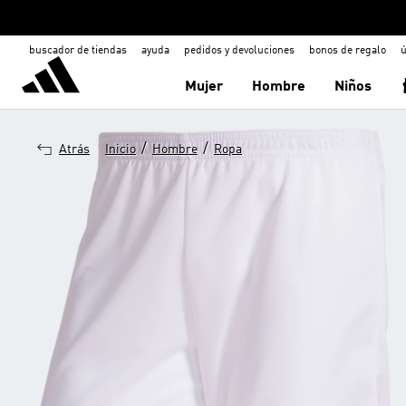
buscador de tiendas
ayuda
pedidos y devoluciones
bonos de regalo
ú
Mujer
Hombre
Niños
/
/
Atrás
Inicio
Hombre
Ropa