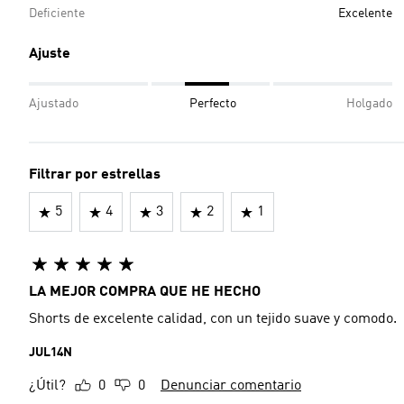
Deficiente
Excelente
Ajuste
Ajustado
Perfecto
Holgado
Filtrar por estrellas
5
4
3
2
1
LA MEJOR COMPRA QUE HE HECHO
Shorts de excelente calidad, con un tejido suave y comodo.
JUL14N
¿Útil?
0
0
Denunciar comentario