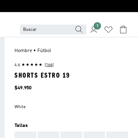
1
Hombre • Fútbol
4.6
(166)
SHORTS ESTRO 19
Precio
$49.950
White
Tallas
AAA
AAA
AAA
AAA
AAA