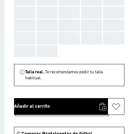
AAA
AAA
AAA
AAA
AAA
AAA
AAA
AAA
AAA
AAA
AAA
AAA
AAA
AAA
AAA
AAA
AAA
Talla real.
Te recomendamos pedir tu talla
habitual.
Añadir al carrito