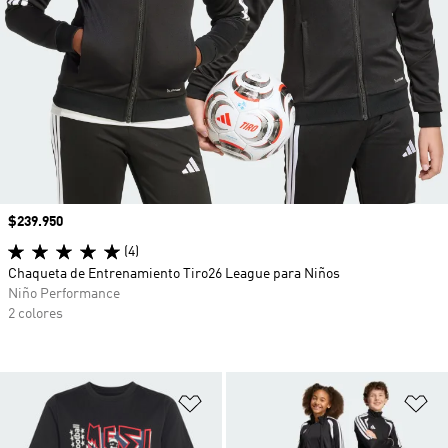
Precio
$239.950
(4)
Chaqueta de Entrenamiento Tiro26 League para Niños
Niño Performance
2 colores
Añadir a la lista de deseos
Añ