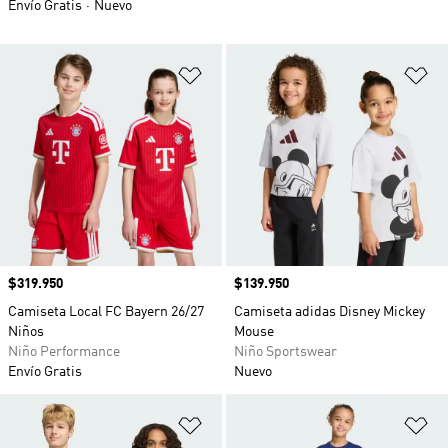
Envío Gratis
Nuevo
Añadir a la lista de deseos
Añ
Precio
$319.950
Precio
$139.950
Camiseta Local FC Bayern 26/27
Camiseta adidas Disney Mickey
Niños
Mouse
Niño Performance
Niño Sportswear
Envío Gratis
Nuevo
Añadir a la lista de deseos
Añ