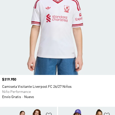
Precio
$319.950
Camiseta Visitante Liverpool FC 26/27 Niños
Niño Performance
Envío Gratis
Nuevo
Añadir a la lista de deseos
Añ