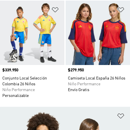
Añadir a la lista de deseos
Añ
Precio
$339.950
Precio
$279.950
Conjunto Local Selección
Camiseta Local España 26 Niños
Colombia 26 Niños
Niño Performance
Niño Performance
Envío Gratis
Personalizable
Añ