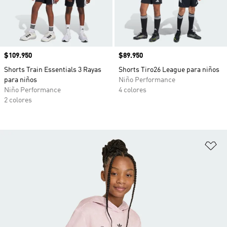
Precio
$109.950
Precio
$89.950
Shorts Train Essentials 3 Rayas
Shorts Tiro26 League para niños
para niños
Niño Performance
Niño Performance
4 colores
2 colores
Añ