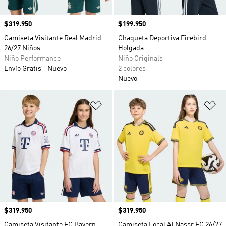
Precio
$319.950
Precio
$199.950
Camiseta Visitante Real Madrid
Chaqueta Deportiva Firebird
26/27 Niños
Holgada
Niño Performance
Niño Originals
Envío Gratis
Nuevo
2 colores
Nuevo
Añadir a la lista de deseos
Añ
Precio
$319.950
Precio
$319.950
Camiseta Visitante FC Bayern
Camiseta Local Al Nassr FC 26/27