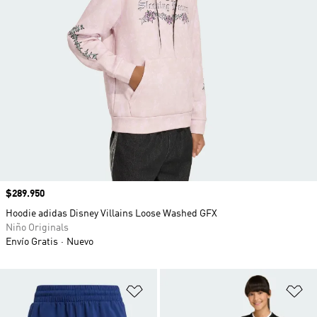
Precio
$289.950
Hoodie adidas Disney Villains Loose Washed GFX
Niño Originals
Envío Gratis
Nuevo
Añadir a la lista de deseos
Añ