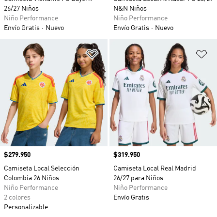
26/27 Niños
N&N Niños
Niño Performance
Niño Performance
Envío Gratis
Nuevo
Envío Gratis
Nuevo
Añadir a la lista de deseos
Añ
Precio
$279.950
Precio
$319.950
Camiseta Local Selección
Camiseta Local Real Madrid
Colombia 26 Niños
26/27 para Niños
Niño Performance
Niño Performance
2 colores
Envío Gratis
Personalizable