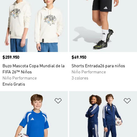
Precio
$259.950
Precio
$69.950
Buzo Mascota Copa Mundial de la
Shorts Entrada26 para niños
FIFA 26™ Niños
Niño Performance
Niño Performance
3 colores
Envío Gratis
Añadir a la lista de deseos
Añ