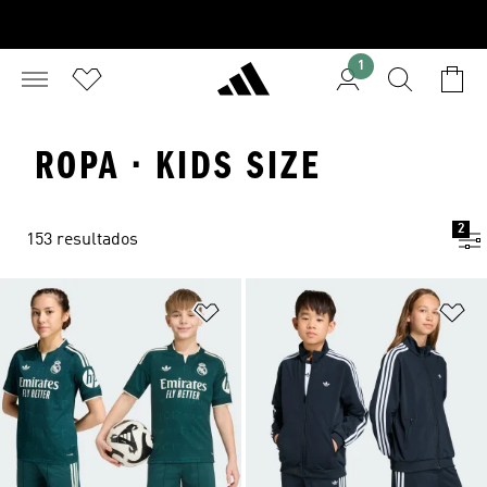
1
ROPA · KIDS SIZE
2
153 resultados
Añadir a la lista de deseos
Añ