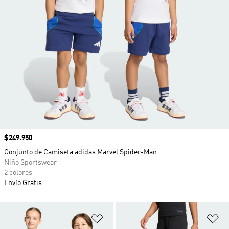
Precio
$249.950
Conjunto de Camiseta adidas Marvel Spider-Man
Niño Sportswear
2 colores
Envío Gratis
Añadir a la lista de deseos
Añ