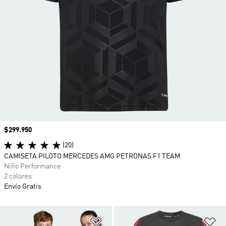
Precio
$299.950
(20)
CAMISETA PILOTO MERCEDES AMG PETRONAS F1 TEAM
Niño Performance
2 colores
Envío Gratis
Añadir a la lista de deseos
Añ