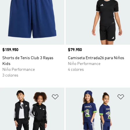
Precio
$159.950
Precio
$79.950
Shorts de Tenis Club 3 Rayas
Camiseta Entrada26 para Niños
Kids
Niño Performance
Niño Performance
4 colores
3 colores
Añadir a la lista de deseos
Añ