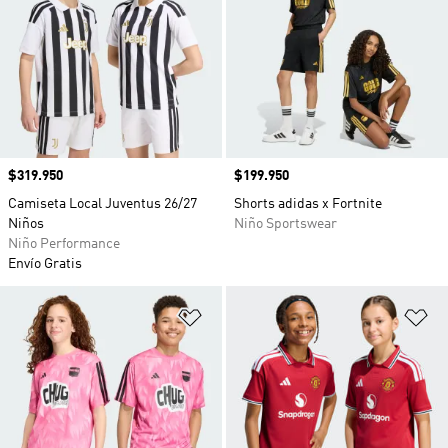
Precio
$319.950
Precio
$199.950
Camiseta Local Juventus 26/27
Shorts adidas x Fortnite
Niños
Niño Sportswear
Niño Performance
Envío Gratis
Añadir a la lista de deseos
Añ