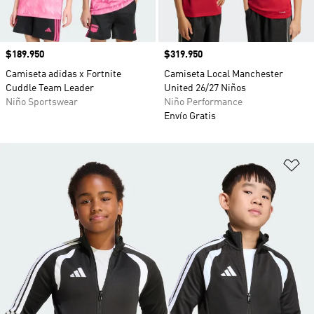
Precio
$189.950
Precio
$319.950
Camiseta adidas x Fortnite
Camiseta Local Manchester
Cuddle Team Leader
United 26/27 Niños
Niño Sportswear
Niño Performance
Envío Gratis
Añ