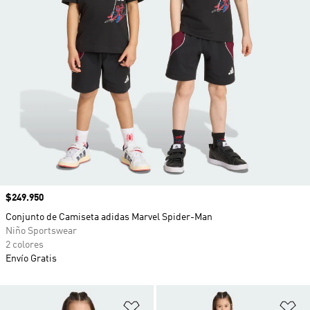
Precio
$249.950
Conjunto de Camiseta adidas Marvel Spider-Man
Niño Sportswear
2 colores
Envío Gratis
Añadir a la lista de deseos
Añ