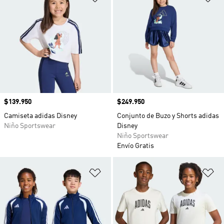
Precio
$139.950
Precio
$249.950
Camiseta adidas Disney
Conjunto de Buzo y Shorts adidas
Niño Sportswear
Disney
Niño Sportswear
Envío Gratis
Añadir a la lista de deseos
Añ