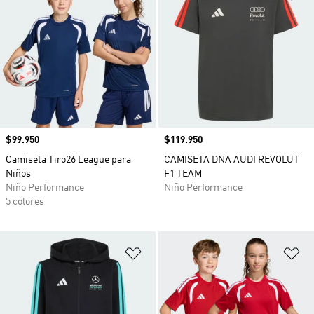
Precio
$99.950
Precio
$119.950
Camiseta Tiro26 League para
CAMISETA DNA AUDI REVOLUT
Niños
F1 TEAM
Niño Performance
Niño Performance
5 colores
Añadir a la lista de deseos
Añ