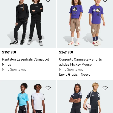
Precio
$159.950
Precio
$249.950
Pantalón Essentials Climacool
Conjunto Camiseta y Shorts
Niños
adidas Mickey Mouse
Niño Sportswear
Niño Sportswear
Envío Gratis
Nuevo
Añadir a la lista de deseos
Añ