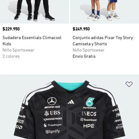
Precio
$229.950
Precio
$249.950
Sudadera Essentials Climacool
Conjunto adidas Pixar Toy Story
Kids
Camiseta y Shorts
Niño Sportswear
Niño Sportswear
2 colores
Envío Gratis
Añ