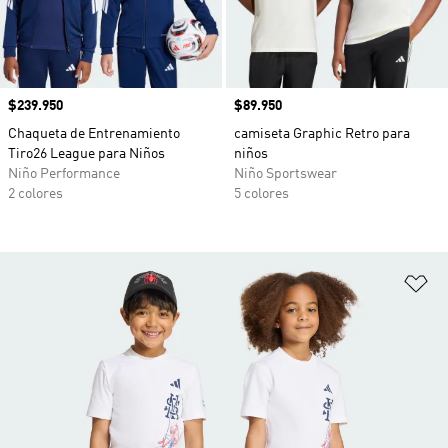
Precio
$239.950
Precio
$89.950
Chaqueta de Entrenamiento
camiseta Graphic Retro para
Tiro26 League para Niños
niños
Niño Performance
Niño Sportswear
2 colores
5 colores
Añ