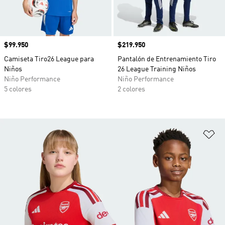
Precio
$99.950
Precio
$219.950
Camiseta Tiro26 League para
Pantalón de Entrenamiento Tiro
Niños
26 League Training Niños
Niño Performance
Niño Performance
5 colores
2 colores
Añ