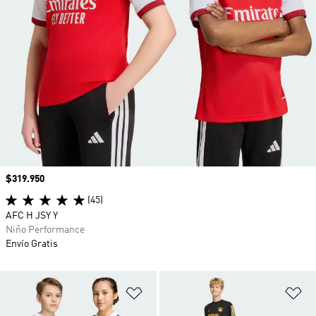
Precio
$319.950
(45)
AFC H JSY Y
Niño Performance
Envío Gratis
Añadir a la lista de deseos
Añ