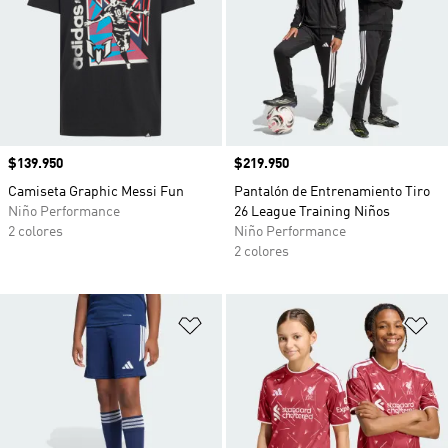
Precio
$139.950
Precio
$219.950
Camiseta Graphic Messi Fun
Pantalón de Entrenamiento Tiro
Niño Performance
26 League Training Niños
2 colores
Niño Performance
2 colores
Añadir a la lista de deseos
Añ