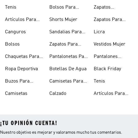
Tenis
Bolsos Para
Zapatos
Mujer
Deportivos
Artículos Para
Shorts Mujer
Zapatos Para
Mascotas
Niñas
Canguros
Sandalias Para
Licra
Hombre
Bolsos
Zapatos Para
Vestidos Mujer
Hombre
Chaquetas Para
Pantalonetas Para
Pantalones
Mujer
Hombre
Hombre
Ropa Deportiva
Botellas De Agua
Black Friday
Buzos Para
Camisetas Para
Tenis
Hombre
Hombre
Camisetas
Calzado
Artículos Para
Mascotas
¡TU OPINIÓN CUENTA!
Nuestro objetivo es mejorar y valoramos mucho tus comentarios.