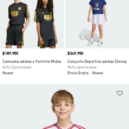
Precio
$189.950
Precio
$249.950
Camiseta adidas x Fortnite Midas
Conjunto Deportivo adidas Disney
Niño Sportswear
Niño Sportswear
Nuevo
Envío Gratis
Nuevo
Añ