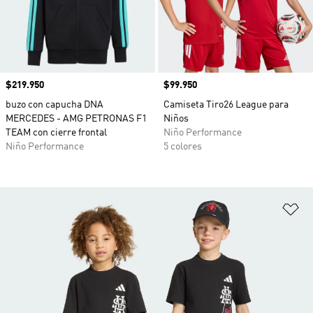
Precio
$219.950
Precio
$99.950
buzo con capucha DNA
Camiseta Tiro26 League para
MERCEDES - AMG PETRONAS F1
Niños
TEAM con cierre frontal
Niño Performance
Niño Performance
5 colores
Añ