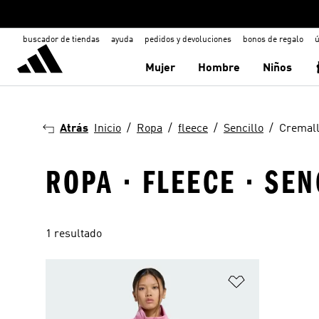
buscador de tiendas
ayuda
pedidos y devoluciones
bonos de regalo
ú
Mujer
Hombre
Niños
Atrás
Inicio
Ropa
fleece
Sencillo
Cremall
ROPA · FLEECE · SE
1 resultado
Añadir a la li