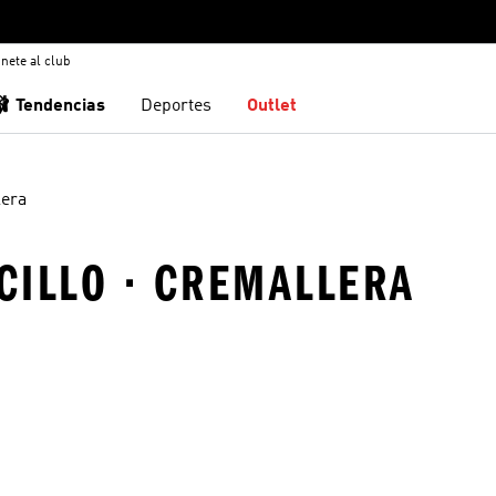
nete al club
🩰 Tendencias
Deportes
Outlet
era
NCILLO · CREMALLERA
sta de deseos