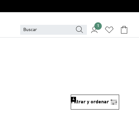
1
4
Filtrar y ordenar