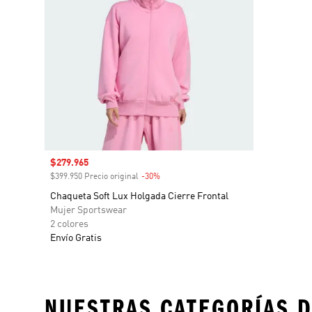
Precio de venta
$279.965
$399.950 Precio original
-30%
Descuento
Chaqueta Soft Lux Holgada Cierre Frontal
Mujer Sportswear
2 colores
Envío Gratis
NUESTRAS CATEGORÍAS D