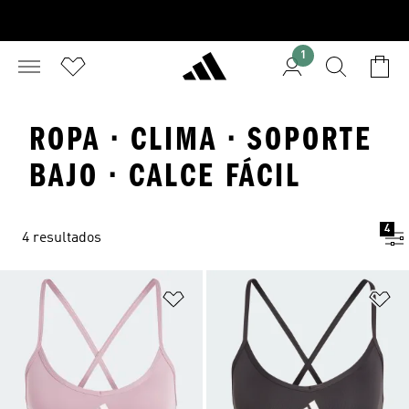
1
ROPA · CLIMA · SOPORTE
BAJO · CALCE FÁCIL
4
4 resultados
Añadir a la lista de deseos
Añ