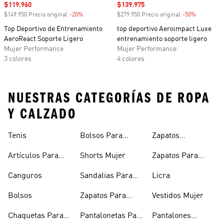
Precio de venta
$119.960
Precio de venta
$139.975
$149.950 Precio original
-20%
Descuento
$279.950 Precio original
-50%
Descuento
Top Deportivo de Entrenamiento
top deportivo Aeroimpact Luxe
AeroReact Soporte Ligero
entrenamiento soporte ligero
Mujer Performance
Mujer Performance
3 colores
4 colores
NUESTRAS CATEGORÍAS DE ROPA
Y CALZADO
Tenis
Bolsos Para
Zapatos
Mujer
Deportivos
Artículos Para
Shorts Mujer
Zapatos Para
Mascotas
Niñas
Canguros
Sandalias Para
Licra
Hombre
Bolsos
Zapatos Para
Vestidos Mujer
Hombre
Chaquetas Para
Pantalonetas Para
Pantalones