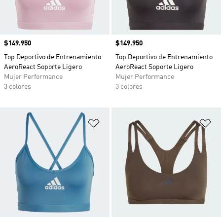
Precio
$149.950
Precio
$149.950
Top Deportivo de Entrenamiento
Top Deportivo de Entrenamiento
AeroReact Soporte Ligero
AeroReact Soporte Ligero
Mujer Performance
Mujer Performance
3 colores
3 colores
Añadir a la lista de deseos
Añ