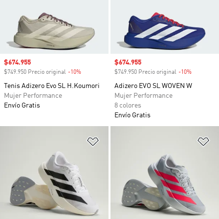
Precio de venta
$674.955
Precio de venta
$674.955
$749.950 Precio original
-10%
Descuento
$749.950 Precio original
-10%
Descuento
Tenis Adizero Evo SL H.Koumori
Adizero EVO SL WOVEN W
Mujer Performance
Mujer Performance
Envío Gratis
8 colores
Envío Gratis
Añadir a la lista de deseos
Añ