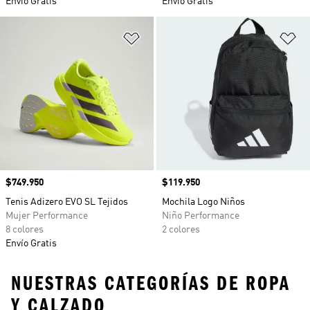
Envío Gratis
Envío Gratis
Añadir a la lista de deseos
Añ
Precio
$749.950
Precio
$119.950
Tenis Adizero EVO SL Tejidos
Mochila Logo Niños
Mujer Performance
Niño Performance
8 colores
2 colores
Envío Gratis
NUESTRAS CATEGORÍAS DE ROPA
Y CALZADO