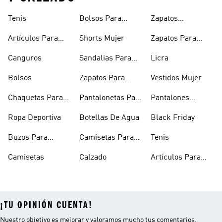
Tenis
Bolsos Para
Zapatos
Mujer
Deportivos
Artículos Para
Shorts Mujer
Zapatos Para
Mascotas
Niñas
Canguros
Sandalias Para
Licra
Hombre
Bolsos
Zapatos Para
Vestidos Mujer
Hombre
Chaquetas Para
Pantalonetas Para
Pantalones
Mujer
Hombre
Hombre
Ropa Deportiva
Botellas De Agua
Black Friday
Buzos Para
Camisetas Para
Tenis
Hombre
Hombre
Camisetas
Calzado
Artículos Para
Mascotas
¡TU OPINIÓN CUENTA!
Nuestro objetivo es mejorar y valoramos mucho tus comentarios.