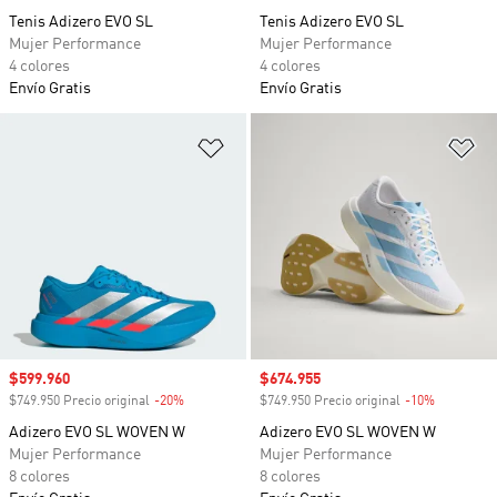
Tenis Adizero EVO SL
Tenis Adizero EVO SL
Mujer Performance
Mujer Performance
4 colores
4 colores
Envío Gratis
Envío Gratis
Añadir a la lista de deseos
Añ
Precio de venta
$599.960
Precio de venta
$674.955
$749.950 Precio original
-20%
Descuento
$749.950 Precio original
-10%
Descuento
Adizero EVO SL WOVEN W
Adizero EVO SL WOVEN W
Mujer Performance
Mujer Performance
8 colores
8 colores