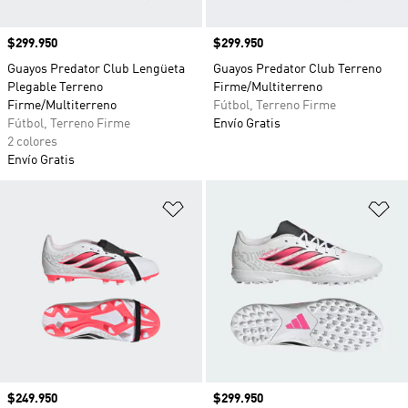
Precio
$299.950
Precio
$299.950
Guayos Predator Club Lengüeta
Guayos Predator Club Terreno
Plegable Terreno
Firme/Multiterreno
Firme/Multiterreno
Fútbol, Terreno Firme
Fútbol, Terreno Firme
Envío Gratis
2 colores
Envío Gratis
Añadir a la lista de deseos
Añ
Precio
$249.950
Precio
$299.950