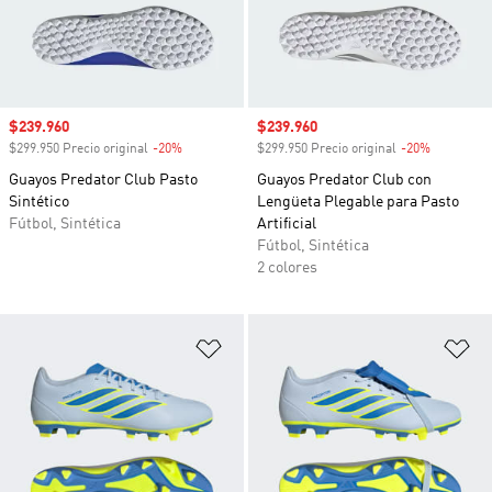
Precio de venta
$239.960
Precio de venta
$239.960
$299.950 Precio original
-20%
Descuento
$299.950 Precio original
-20%
Descuento
Guayos Predator Club Pasto
Guayos Predator Club con
Sintético
Lengüeta Plegable para Pasto
Fútbol, Sintética
Artificial
Fútbol, Sintética
2 colores
Añadir a la lista de deseos
Añ