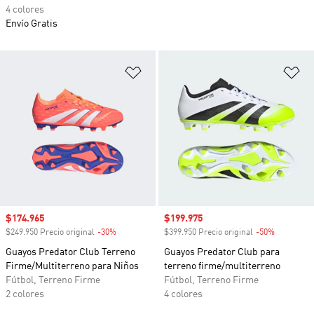
4 colores
Envío Gratis
Añadir a la lista de deseos
Añ
Precio de venta
$174.965
Precio de venta
$199.975
$249.950 Precio original
-30%
Descuento
$399.950 Precio original
-50%
Descuento
Guayos Predator Club Terreno
Guayos Predator Club para
Firme/Multiterreno para Niños
terreno firme/multiterreno
Fútbol, Terreno Firme
Fútbol, Terreno Firme
2 colores
4 colores