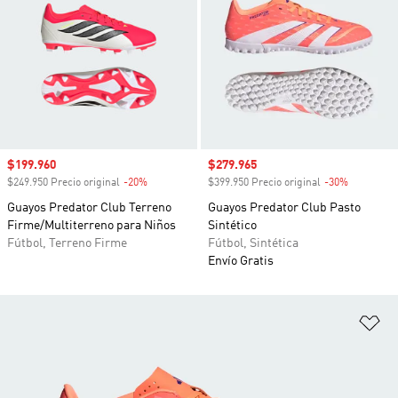
Precio de venta
$199.960
Precio de venta
$279.965
$249.950 Precio original
-20%
Descuento
$399.950 Precio original
-30%
Descuento
Guayos Predator Club Terreno
Guayos Predator Club Pasto
Firme/Multiterreno para Niños
Sintético
Fútbol, Terreno Firme
Fútbol, Sintética
Envío Gratis
Añ