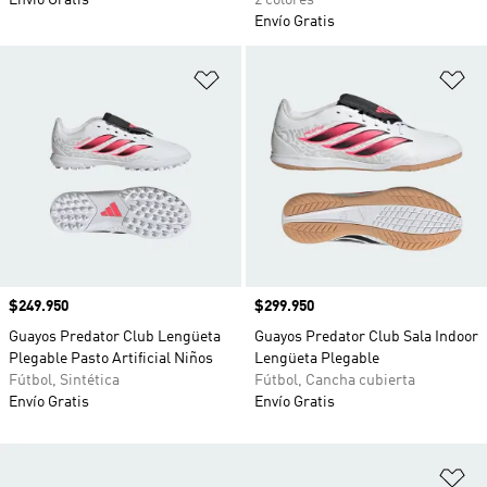
Envío Gratis
2 colores
Envío Gratis
Añadir a la lista de deseos
Añ
Precio
$249.950
Precio
$299.950
Guayos Predator Club Lengüeta
Guayos Predator Club Sala Indoor
Plegable Pasto Artificial Niños
Lengüeta Plegable
Fútbol, Sintética
Fútbol, Cancha cubierta
Envío Gratis
Envío Gratis
Añ