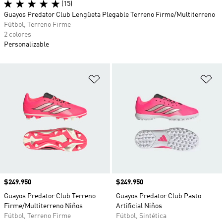
(15)
Guayos Predator Club Lengüeta Plegable Terreno Firme/Multiterreno
Fútbol, Terreno Firme
2 colores
Personalizable
Añadir a la lista de deseos
Añ
Precio
$249.950
Precio
$249.950
Guayos Predator Club Terreno
Guayos Predator Club Pasto
Firme/Multiterreno Niños
Artificial Niños
Fútbol, Terreno Firme
Fútbol, Sintética