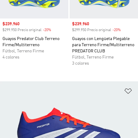
Precio de venta
$239.960
Precio de venta
$239.960
$299.950 Precio original
-20%
Descuento
$299.950 Precio original
-20%
Descuento
Guayos Predator Club Terreno
Guayos con Lengüeta Plegable
Firme/Multiterreno
para Terreno Firme/Multiterreno
Fútbol, Terreno Firme
PREDATOR CLUB
4 colores
Fútbol, Terreno Firme
3 colores
Añ