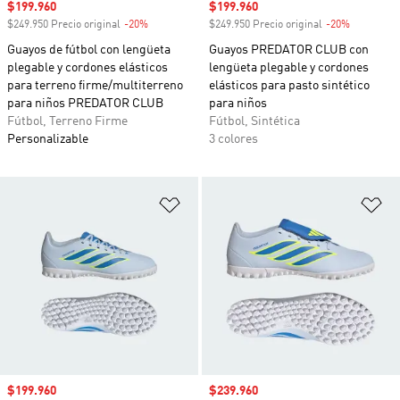
Precio de venta
$199.960
Precio de venta
$199.960
$249.950 Precio original
-20%
Descuento
$249.950 Precio original
-20%
Descuento
Guayos de fútbol con lengüeta
Guayos PREDATOR CLUB con
plegable y cordones elásticos
lengüeta plegable y cordones
para terreno firme/multiterreno
elásticos para pasto sintético
para niños PREDATOR CLUB
para niños
Fútbol, Terreno Firme
Fútbol, Sintética
Personalizable
3 colores
Añadir a la lista de deseos
Añ
Precio de venta
$199.960
Precio de venta
$239.960