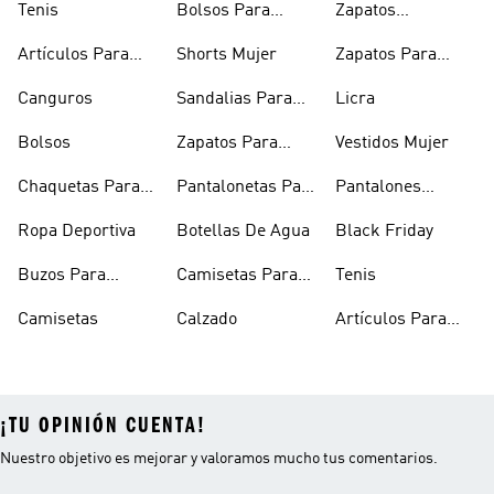
Tenis
Bolsos Para
Zapatos
Mujer
Deportivos
Artículos Para
Shorts Mujer
Zapatos Para
Mascotas
Niñas
Canguros
Sandalias Para
Licra
Hombre
Bolsos
Zapatos Para
Vestidos Mujer
Hombre
Chaquetas Para
Pantalonetas Para
Pantalones
Mujer
Hombre
Hombre
Ropa Deportiva
Botellas De Agua
Black Friday
Buzos Para
Camisetas Para
Tenis
Hombre
Hombre
Camisetas
Calzado
Artículos Para
Mascotas
¡TU OPINIÓN CUENTA!
Nuestro objetivo es mejorar y valoramos mucho tus comentarios.