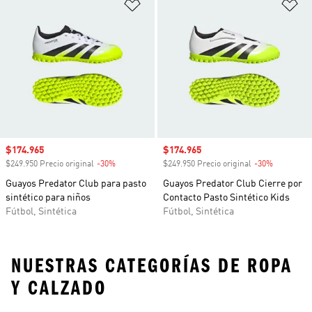
Añadir a la lista de deseos
Añ
Precio de venta
$174.965
Precio de venta
$174.965
$249.950 Precio original
-30%
Descuento
$249.950 Precio original
-30%
Descuento
Guayos Predator Club para pasto
Guayos Predator Club Cierre por
sintético para niños
Contacto Pasto Sintético Kids
Fútbol, Sintética
Fútbol, Sintética
NUESTRAS CATEGORÍAS DE ROPA
Y CALZADO