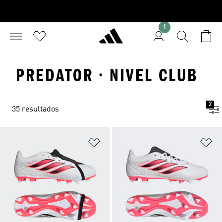
1
PREDATOR · NIVEL CLUB
2
35 resultados
Añadir a la lista de deseos
Añ