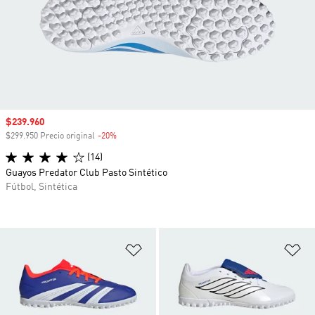
Precio de venta
$239.960
$299.950 Precio original
-20%
Descuento
(14)
Guayos Predator Club Pasto Sintético
Fútbol, Sintética
Añadir a la lista de deseos
Añ