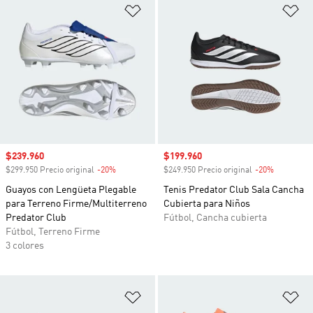
Añadir a la lista de deseos
Añ
Precio de venta
$239.960
Precio de venta
$199.960
$299.950 Precio original
-20%
Descuento
$249.950 Precio original
-20%
Descuento
Guayos con Lengüeta Plegable
Tenis Predator Club Sala Cancha
para Terreno Firme/Multiterreno
Cubierta para Niños
Predator Club
Fútbol, Cancha cubierta
Fútbol, Terreno Firme
3 colores
Añadir a la lista de deseos
Añ