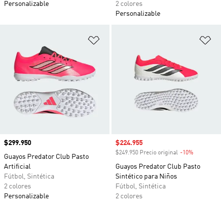
Personalizable
2 colores
Personalizable
Añadir a la lista de deseos
Añ
Precio
$299.950
Precio de venta
$224.955
$249.950 Precio original
-10%
Descuento
Guayos Predator Club Pasto
Artificial
Guayos Predator Club Pasto
Fútbol, Sintética
Sintético para Niños
2 colores
Fútbol, Sintética
Personalizable
2 colores