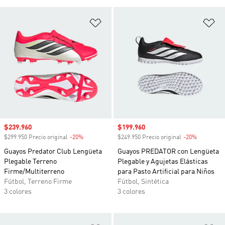
Añadir a la lista de deseos
Añ
Precio de venta
$239.960
Precio de venta
$199.960
$299.950 Precio original
-20%
Descuento
$249.950 Precio original
-20%
Descuento
Guayos Predator Club Lengüeta
Guayos PREDATOR con Lengüeta
Plegable Terreno
Plegable y Agujetas Elásticas
Firme/Multiterreno
para Pasto Artificial para Niños
Fútbol, Terreno Firme
Fútbol, Sintética
3 colores
3 colores