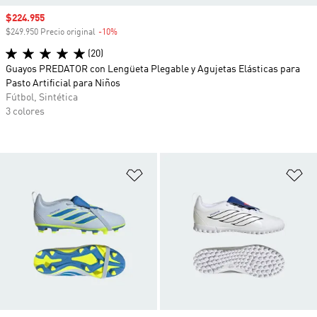
Precio de venta
$224.955
$249.950 Precio original
-10%
Descuento
(20)
Guayos PREDATOR con Lengüeta Plegable y Agujetas Elásticas para
Pasto Artificial para Niños
Fútbol, Sintética
3 colores
Añadir a la lista de deseos
Añ