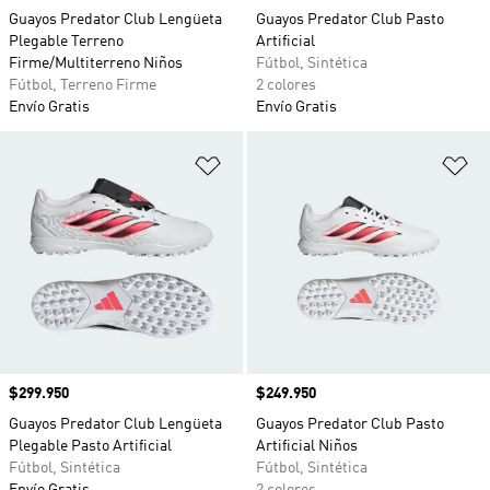
Guayos Predator Club Lengüeta
Guayos Predator Club Pasto
Plegable Terreno
Artificial
Firme/Multiterreno Niños
Fútbol, Sintética
Fútbol, Terreno Firme
2 colores
Envío Gratis
Envío Gratis
Añadir a la lista de deseos
Añ
Precio
$299.950
Precio
$249.950
Guayos Predator Club Lengüeta
Guayos Predator Club Pasto
Plegable Pasto Artificial
Artificial Niños
Fútbol, Sintética
Fútbol, Sintética