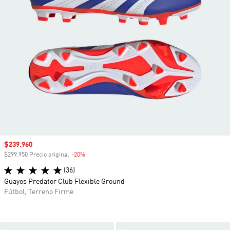
Precio de venta
$239.960
$299.950 Precio original
-20%
Descuento
(36)
Guayos Predator Club Flexible Ground
Fútbol, Terreno Firme