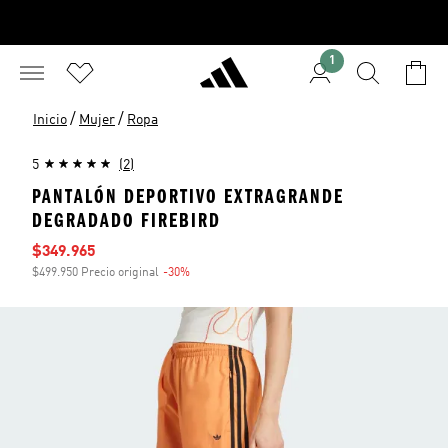
1
/
/
Inicio
Mujer
Ropa
5
(2)
PANTALÓN DEPORTIVO EXTRAGRANDE
DEGRADADO FIREBIRD
Precio de venta
$349.965
$499.950 Precio original
-30%
Descuento