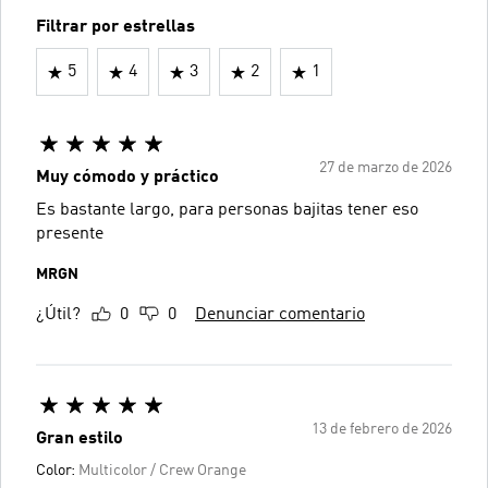
Filtrar por estrellas
5
4
3
2
1
27 de marzo de 2026
Muy cómodo y práctico
Es bastante largo, para personas bajitas tener eso
presente
MRGN
¿Útil?
0
0
Denunciar comentario
13 de febrero de 2026
Gran estilo
Color:
Multicolor / Crew Orange