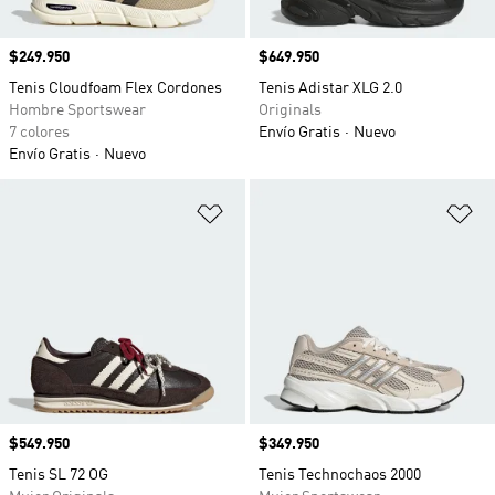
Precio
$249.950
Precio
$649.950
Tenis Cloudfoam Flex Cordones
Tenis Adistar XLG 2.0
Hombre Sportswear
Originals
7 colores
Envío Gratis
Nuevo
Envío Gratis
Nuevo
Añadir a la lista de deseos
Añ
Precio
$549.950
Precio
$349.950
Tenis SL 72 OG
Tenis Technochaos 2000