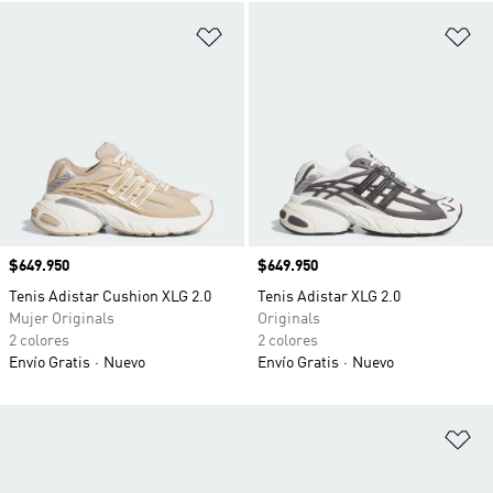
Añadir a la lista de deseos
Añ
Precio
$649.950
Precio
$649.950
Tenis Adistar Cushion XLG 2.0
Tenis Adistar XLG 2.0
Mujer Originals
Originals
2 colores
2 colores
Envío Gratis
Nuevo
Envío Gratis
Nuevo
Añ