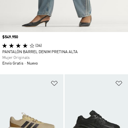
Precio
$549.950
(34)
PANTALÓN BARREL DENIM PRETINA ALTA
Mujer Originals
Envío Gratis
Nuevo
Añadir a la lista de deseos
Añ