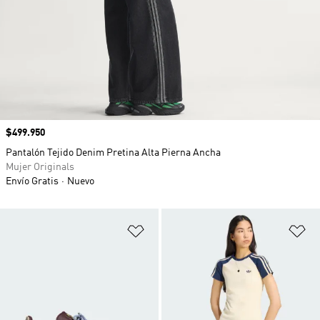
Precio
$499.950
Pantalón Tejido Denim Pretina Alta Pierna Ancha
Mujer Originals
Envío Gratis
Nuevo
Añadir a la lista de deseos
Añ