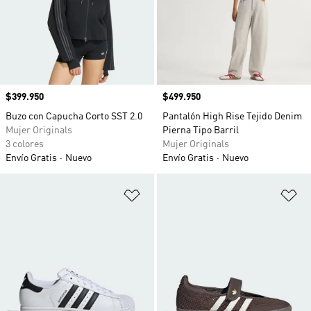
Precio
$399.950
Precio
$499.950
Buzo con Capucha Corto SST 2.0
Pantalón High Rise Tejido Denim
Mujer Originals
Pierna Tipo Barril
3 colores
Mujer Originals
Envío Gratis
Nuevo
Envío Gratis
Nuevo
Añadir a la lista de deseos
Añ