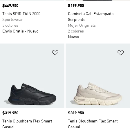
Precio
$449.950
Precio
$199.950
Tenis SPIRITAIN 2000
Camiseta Cali Estampado
Sportswear
Serpiente
3 colores
Mujer Originals
Envío Gratis
Nuevo
2 colores
Nuevo
Añadir a la lista de deseos
Añ
Precio
$319.950
Precio
$319.950
Tenis Cloudfoam Flex Smart
Tenis Cloudfoam Flex Smart
Casual
Casual