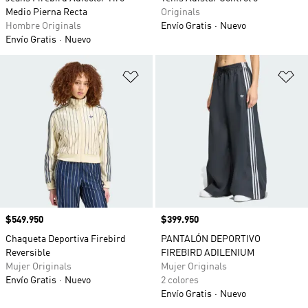
Medio Pierna Recta
Originals
Hombre Originals
Envío Gratis
Nuevo
Envío Gratis
Nuevo
Añadir a la lista de deseos
Añ
Precio
$549.950
Precio
$399.950
Chaqueta Deportiva Firebird
PANTALÓN DEPORTIVO
Reversible
FIREBIRD ADILENIUM
Mujer Originals
Mujer Originals
Envío Gratis
Nuevo
2 colores
Envío Gratis
Nuevo