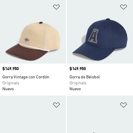
Añadir a la lista de deseos
Añ
Precio
$149.950
Precio
$149.950
Gorra Vintage con Cordón
Gorra de Béisbol
Originals
Originals
Nuevo
Nuevo
Añadir a la lista de deseos
Añ