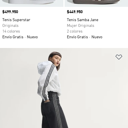
Precio
$499.950
Precio
$449.950
Tenis Superstar
Tenis Samba Jane
Originals
Mujer Originals
14 colores
2 colores
Envío Gratis
Nuevo
Envío Gratis
Nuevo
Añ