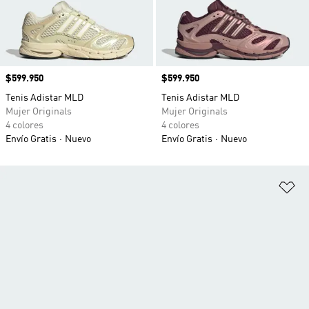
Precio
$599.950
Precio
$599.950
Tenis Adistar MLD
Tenis Adistar MLD
Mujer Originals
Mujer Originals
4 colores
4 colores
Envío Gratis
Nuevo
Envío Gratis
Nuevo
Añ