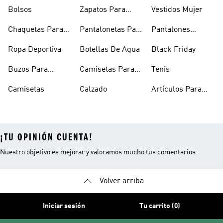
Hombre
Bolsos
Zapatos Para
Vestidos Mujer
Hombre
Chaquetas Para
Pantalonetas Para
Pantalones
Mujer
Hombre
Hombre
Ropa Deportiva
Botellas De Agua
Black Friday
Buzos Para
Camisetas Para
Tenis
Hombre
Hombre
Camisetas
Calzado
Artículos Para
Mascotas
¡TU OPINIÓN CUENTA!
Nuestro objetivo es mejorar y valoramos mucho tus comentarios.
Volver arriba
Iniciar sesión
Tu carrito (0)