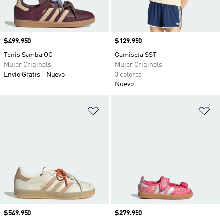
Precio
$499.950
Precio
$129.950
Tenis Samba OG
Camiseta SST
Mujer Originals
Mujer Originals
Envío Gratis
Nuevo
3 colores
Nuevo
Añadir a la lista de deseos
Añ
Precio
$549.950
Precio
$279.950