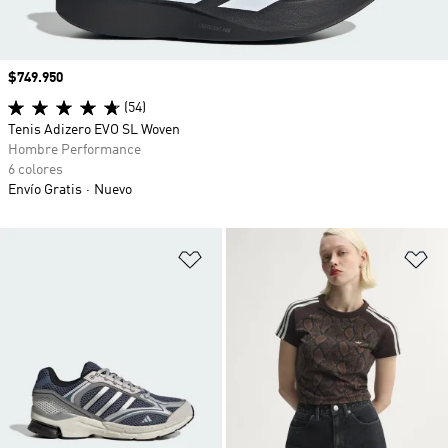
Precio
$749.950
(54)
Tenis Adizero EVO SL Woven
Hombre Performance
6 colores
Envío Gratis
Nuevo
Añadir a la lista de deseos
Añ