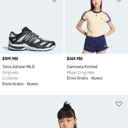
Precio
$599.950
Precio
$349.950
Tenis Adistar MLD
Camiseta Knitted
Originals
Mujer Originals
2 colores
Envío Gratis
Nuevo
Envío Gratis
Nuevo
Añ