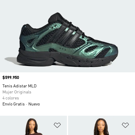
Precio
$599.950
Tenis Adistar MLD
Mujer Originals
4 colores
Envío Gratis
Nuevo
Añadir a la lista de deseos
Añ