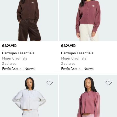
Precio
$349.950
Precio
$349.950
Cárdigan Essentials
Cárdigan Essentials
Mujer Originals
Mujer Originals
2 colores
2 colores
Envío Gratis
Nuevo
Envío Gratis
Nuevo
Añadir a la lista de deseos
Añ