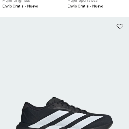
Mujer Originals
Mujer Sportswear
Envío Gratis
Nuevo
Envío Gratis
Nuevo
Añ