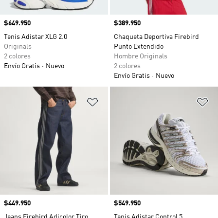
Precio
$649.950
Precio
$389.950
Tenis Adistar XLG 2.0
Chaqueta Deportiva Firebird
Originals
Punto Extendido
2 colores
Hombre Originals
Envío Gratis
Nuevo
2 colores
Envío Gratis
Nuevo
Añadir a la lista de deseos
Añ
Precio
$449.950
Precio
$549.950
Jeans Firebird Adicolor Tiro
Tenis Adistar Control 5