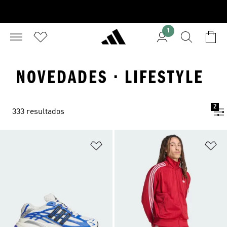
1
NOVEDADES · LIFESTYLE
2
333 resultados
Añadir a la lista de deseos
Añ