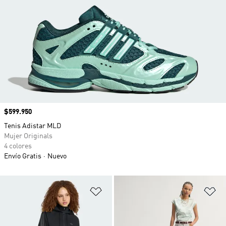
Precio
$599.950
Tenis Adistar MLD
Mujer Originals
4 colores
Envío Gratis
Nuevo
Añadir a la lista de deseos
Añ