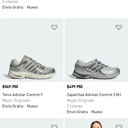
2 colores
Envío Gratis
Nuevo
Añadir a la lista de deseos
Añ
Precio
$549.950
Precio
$499.950
Tenis Adistar Control 5
Zapatillas Adistar Control 5 MJ
Mujer Originals
Mujer Originals
Envío Gratis
Nuevo
2 colores
Envío Gratis
Nuevo
Añadir a la lista de deseos
Añ