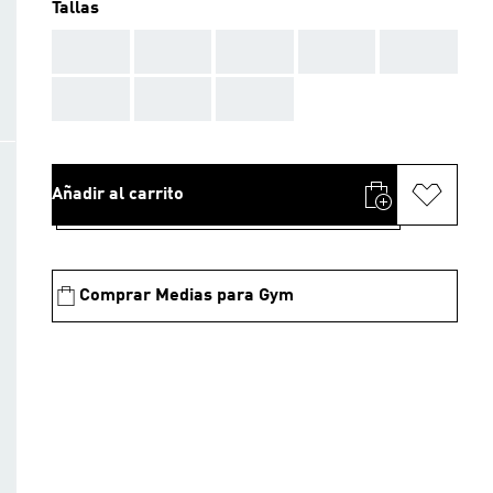
Tallas
AAA
AAA
AAA
AAA
AAA
AAA
AAA
AAA
Añadir al carrito
Comprar Medias para Gym