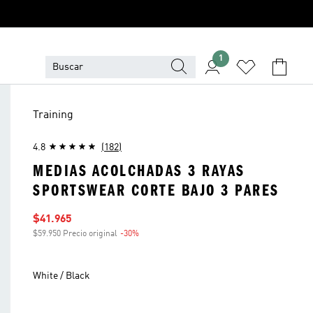
1
Training
4.8
(182)
MEDIAS ACOLCHADAS 3 RAYAS
SPORTSWEAR CORTE BAJO 3 PARES
Precio de venta
$41.965
$59.950 Precio original
-30%
Descuento
White / Black