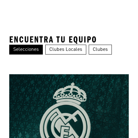
ENCUENTRA TU EQUIPO
Selecciones
Clubes Locales
Clubes
Colombia
Alemania
Ar