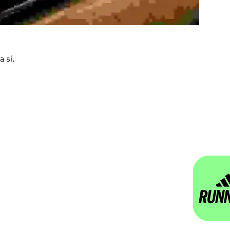
a sí.