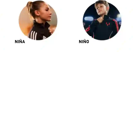
NIÑA
NIÑO
Argentina
España
I