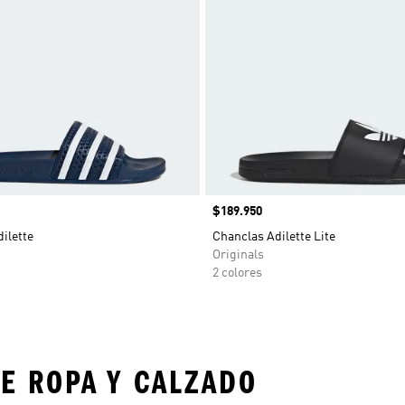
Precio
$189.950
ilette
Chanclas Adilette Lite
Originals
2 colores
E ROPA Y CALZADO