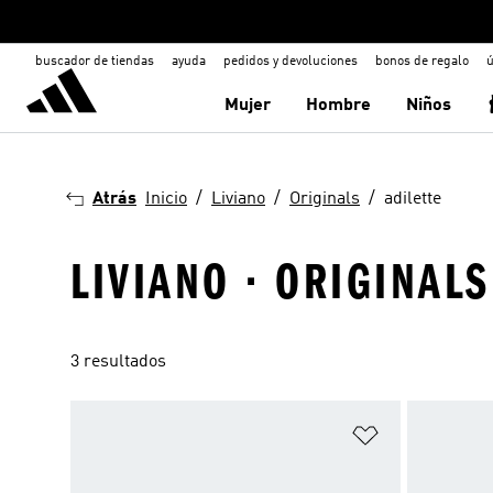
buscador de tiendas
ayuda
pedidos y devoluciones
bonos de regalo
ú
Mujer
Hombre
Niños
Atrás
Inicio
Liviano
Originals
adilette
LIVIANO · ORIGINALS
3 resultados
Añadir a la li