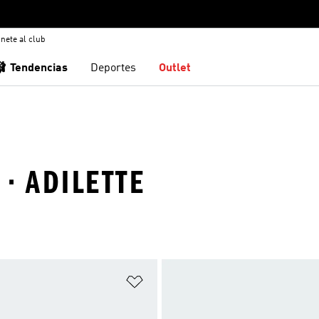
nete al club
🩰 Tendencias
Deportes
Outlet
 · ADILETTE
sta de deseos
Añadir a la lista de deseos