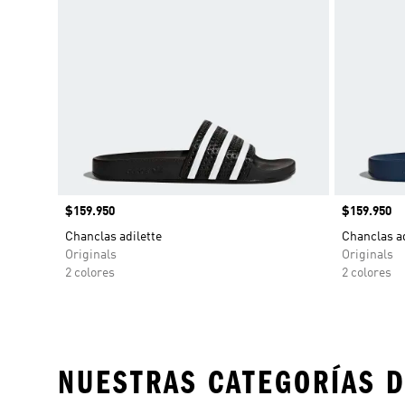
Precio
$159.950
Precio
$159.950
Chanclas adilette
Chanclas ad
Originals
Originals
2 colores
2 colores
NUESTRAS CATEGORÍAS D