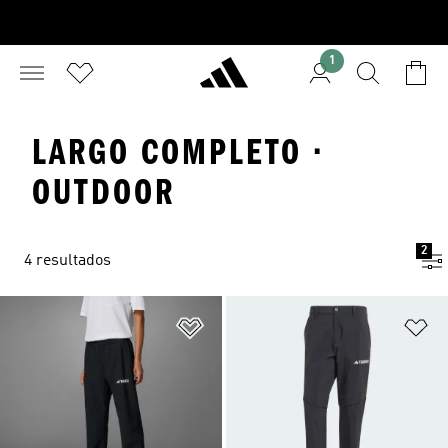
1
LARGO COMPLETO ·
OUTDOOR
2
4 resultados
Añadir a la lista de deseos
Añ