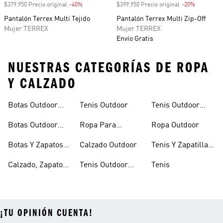
$379.950 Precio original
-40%
Descuento
$399.950 Precio original
-20%
Descuento
Pantalón Terrex Multi Tejido
Pantalón Terrex Multi Zip-Off
Mujer TERREX
Mujer TERREX
Envío Gratis
NUESTRAS CATEGORÍAS DE ROPA
Y CALZADO
Botas Outdoor
Tenis Outdoor
Tenis Outdoor
Senderismo
Hombre
Mujer
Botas Outdoor
Ropa Para
Ropa Outdoor
Mujer
Senderismo
Botas Y Zapatos
Calzado Outdoor
Tenis Y Zapatillas
De Montaña
De Montaña Y
Calzado, Zapatos
Tenis Outdoor
Tenis
Senderismo
Y Botas De
Hombre
¡TU OPINIÓN CUENTA!