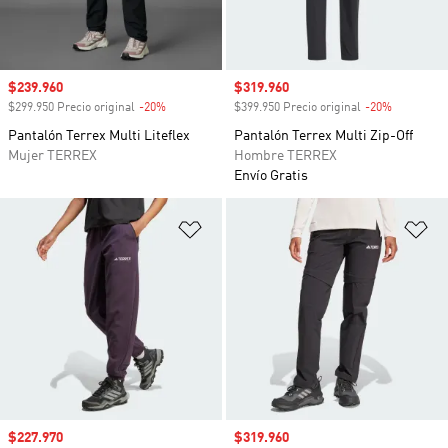
Precio de venta
$239.960
Precio de venta
$319.960
$299.950 Precio original
-20%
Descuento
$399.950 Precio original
-20%
Descuento
Pantalón Terrex Multi Liteflex
Pantalón Terrex Multi Zip-Off
Mujer TERREX
Hombre TERREX
Envío Gratis
Añadir a la lista de deseos
Añ
Precio de venta
$227.970
Precio de venta
$319.960