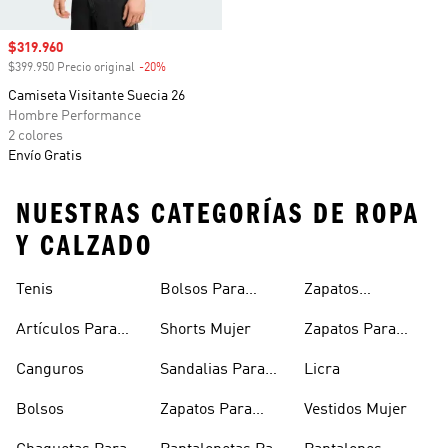
Precio de venta
$319.960
$399.950 Precio original
-20%
Descuento
Camiseta Visitante Suecia 26
Hombre Performance
2 colores
Envío Gratis
NUESTRAS CATEGORÍAS DE ROPA
Y CALZADO
Tenis
Bolsos Para
Zapatos
Mujer
Deportivos
Artículos Para
Shorts Mujer
Zapatos Para
Mascotas
Niñas
Canguros
Sandalias Para
Licra
Hombre
Bolsos
Zapatos Para
Vestidos Mujer
Hombre