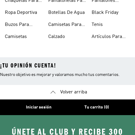
Chaquetas Para
Pantalonetas Para
Pantalones
Mujer
Hombre
Hombre
Ropa Deportiva
Botellas De Agua
Black Friday
Buzos Para
Camisetas Para
Tenis
Hombre
Hombre
Camisetas
Calzado
Artículos Para
Mascotas
¡TU OPINIÓN CUENTA!
Nuestro objetivo es mejorar y valoramos mucho tus comentarios.
Volver arriba
Iniciar sesión
Tu carrito (0)
ÚNETE AL CLUB Y RECIBE 300