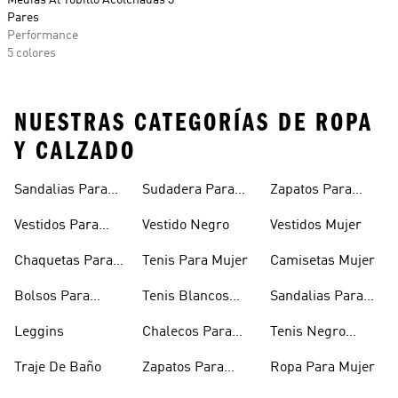
Medias Al Tobillo Acolchadas 3
Pares
Performance
5 colores
NUESTRAS CATEGORÍAS DE ROPA
Y CALZADO
Sandalias Para
Sudadera Para
Zapatos Para
Mujer
Mujer
Niñas
Vestidos Para
Vestido Negro
Vestidos Mujer
Niñas
Chaquetas Para
Tenis Para Mujer
Camisetas Mujer
Mujer
Bolsos Para
Tenis Blancos
Sandalias Para
Mujer
Para Mujer
Niñas
Leggins
Chalecos Para
Tenis Negro
Mujer
Mujer
Traje De Baño
Zapatos Para
Ropa Para Mujer
Mujer