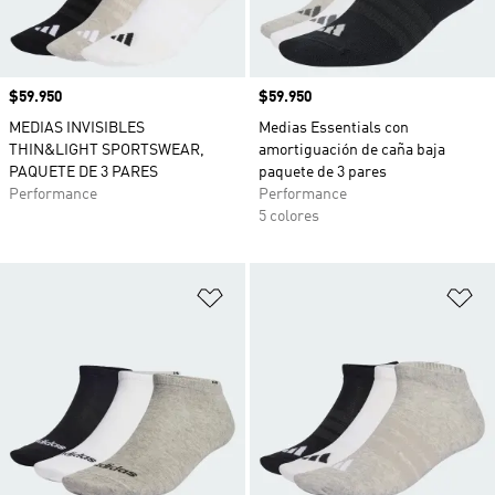
Precio
$59.950
Precio
$59.950
MEDIAS INVISIBLES
Medias Essentials con
THIN&LIGHT SPORTSWEAR,
amortiguación de caña baja
PAQUETE DE 3 PARES
paquete de 3 pares
Performance
Performance
5 colores
Añadir a la lista de deseos
Añ