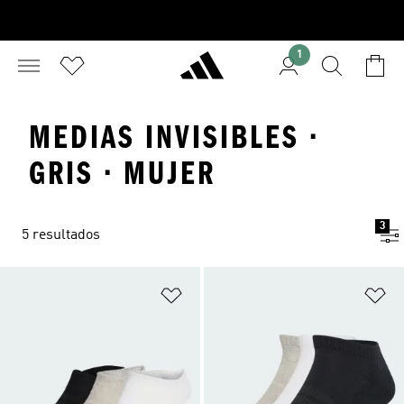
1
MEDIAS INVISIBLES ·
GRIS · MUJER
3
5 resultados
Añadir a la lista de deseos
Añ