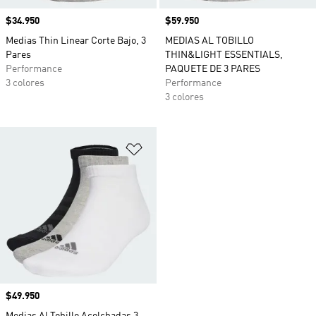
Precio
$34.950
Precio
$59.950
Medias Thin Linear Corte Bajo, 3
MEDIAS AL TOBILLO
Pares
THIN&LIGHT ESSENTIALS,
Performance
PAQUETE DE 3 PARES
3 colores
Performance
3 colores
Añadir a la lista de deseos
Precio
$49.950