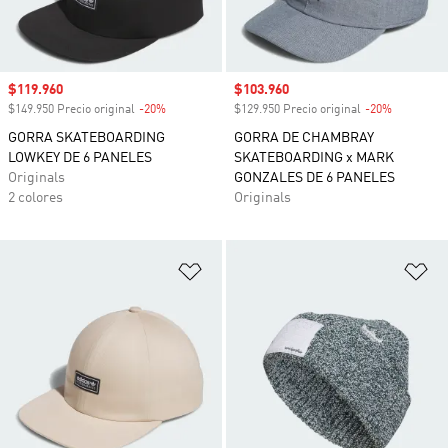
Precio de venta
$119.960
Precio de venta
$103.960
$149.950 Precio original
-20%
Descuento
$129.950 Precio original
-20%
Descuento
GORRA SKATEBOARDING
GORRA DE CHAMBRAY
LOWKEY DE 6 PANELES
SKATEBOARDING x MARK
Originals
GONZALES DE 6 PANELES
2 colores
Originals
Añadir a la lista de deseos
Añ