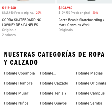
Precio de venta
$119.960
Precio de venta
$103.960
$149.950 Precio original
-20%
Descuento
$129.950 Precio original
-20%
Descuento
GORRA SKATEBOARDING
Gorro Beanie Skateboarding x
LOWKEY DE 6 PANELES
Mark Gonzales Work
Originals
Originals
2 colores
NUESTRAS CATEGORÍAS DE ROPA
Y CALZADO
Hotsale Colombia
Hotsale
Hotsale Medias
Pantalones Y
Hotsale Hombre
Hotsale Calzado
Hotsale Originals
Licas
Hotsale Mujer
Hotsale Tenis Y
Hotsale Campus
Zapatillas
Hotsale Niños
Hotsale Guayos
Hotsale Samba