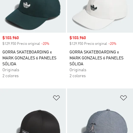
Precio de venta
$103.960
Precio de venta
$103.960
$129.950 Precio original
-20%
Descuento
$129.950 Precio original
-20%
Descuento
GORRA SKATEBOARDING x
GORRA SKATEBOARDING x
MARK GONZALES 6 PANELES
MARK GONZALES 6 PANELES
SÓLIDA
SÓLIDA
Originals
Originals
2 colores
2 colores
Añadir a la lista de deseos
Añ