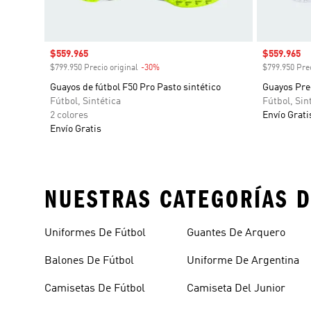
Precio de venta
$559.965
Precio de 
$559.965
$799.950 Precio original
-30%
Descuento
$799.950 Prec
Guayos de fútbol F50 Pro Pasto sintético
Guayos Pred
Fútbol, Sintética
Fútbol, Sin
2 colores
Envío Grati
Envío Gratis
NUESTRAS CATEGORÍAS D
Uniformes De Fútbol
Guantes De Arquero
Balones De Fútbol
Uniforme De Argentina
Camisetas De Fútbol
Camiseta Del Junior