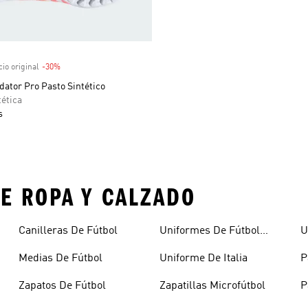
venta
io original
-30%
Descuento
ator Pro Pasto Sintético
tética
s
E ROPA Y CALZADO
Canilleras De Fútbol
Uniformes De Fútbol
U
Mujer
Medias De Fútbol
Uniforme De Italia
P
Zapatos De Fútbol
Zapatillas Microfútbol
P