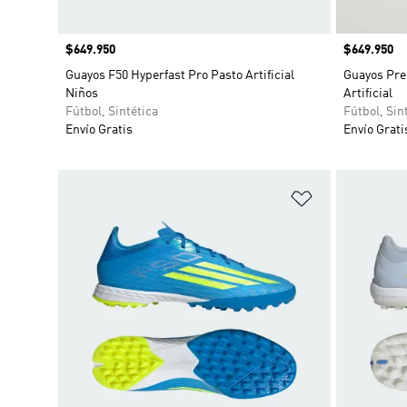
Precio
$649.950
Precio
$649.950
Guayos F50 Hyperfast Pro Pasto Artificial
Guayos Pre
Niños
Artificial
Fútbol, Sintética
Fútbol, Sin
Envío Gratis
Envío Grati
Añadir a la li