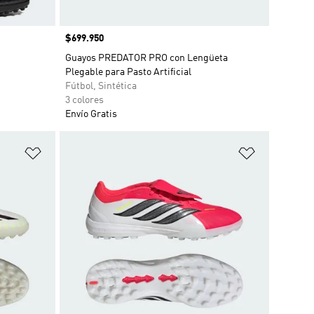
Precio
$699.950
Guayos PREDATOR PRO con Lengüeta
Plegable para Pasto Artificial
Fútbol, Sintética
3 colores
Envío Gratis
Añadir a la lista de deseos
Añadir a la