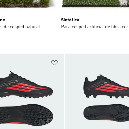
rme
Sintética
s de césped natural
Para césped artificial de fibra cor
sta de deseos
Añadir a la lista de deseos