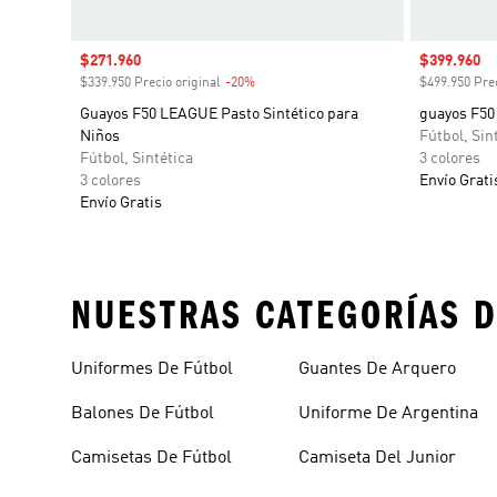
Precio de venta
$271.960
Precio de 
$399.960
$339.950 Precio original
-20%
Descuento
$499.950 Prec
Guayos F50 LEAGUE Pasto Sintético para
guayos F50
Niños
Fútbol, Sin
Fútbol, Sintética
3 colores
3 colores
Envío Grati
Envío Gratis
NUESTRAS CATEGORÍAS D
Uniformes De Fútbol
Guantes De Arquero
Balones De Fútbol
Uniforme De Argentina
Camisetas De Fútbol
Camiseta Del Junior