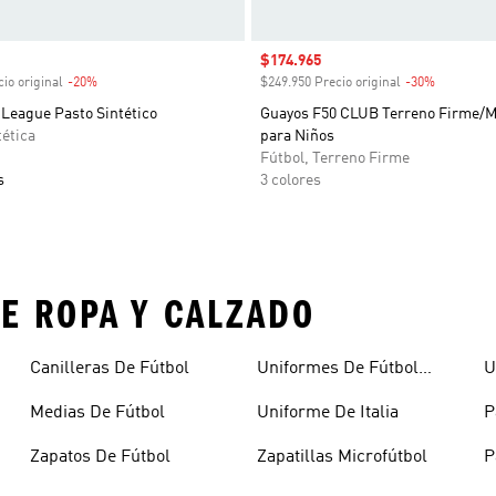
venta
Precio de venta
$174.965
io original
-20%
Descuento
$249.950 Precio original
-30%
Descuent
 League Pasto Sintético
Guayos F50 CLUB Terreno Firme/M
tética
para Niños
Fútbol, Terreno Firme
s
3 colores
E ROPA Y CALZADO
Canilleras De Fútbol
Uniformes De Fútbol
U
Mujer
Medias De Fútbol
Uniforme De Italia
P
Zapatos De Fútbol
Zapatillas Microfútbol
P