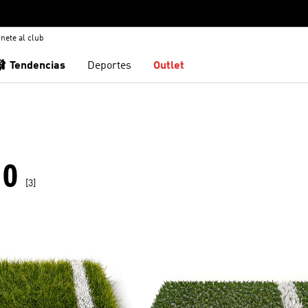
nete al club
🩰 Tendencias
Deportes
Outlet
RO
[3]