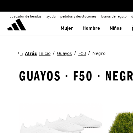
buscador de tiendas
ayuda
pedidos y devoluciones
bonos de regalo
ú
Mujer
Hombre
Niños
Atrás
Inicio
Guayos
F50
Negro
GUAYOS · F50 · NEG