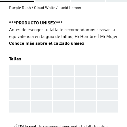
Purple Rush / Cloud White / Lucid Lemon
***PRODUCTO UNISEX***
Antes de escoger tu talla te recomendamos revisar la
equivalencia en la guia de tallas, H: Hombre | M: Mujer
Conoce más sobre el calzado unisex
Tallas
AAA
AAA
AAA
AAA
AAA
AAA
AAA
AAA
AAA
AAA
AAA
AAA
AAA
AAA
AAA
AAA
AAA
AAA
AAA
AAA
Talla real.
Te recomendamos pedir tu talla habitual.