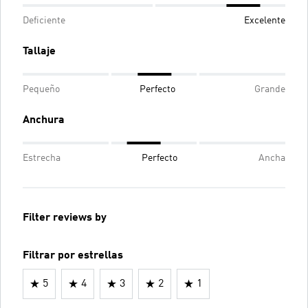
Deficiente
Excelente
Tallaje
Pequeño
Perfecto
Grande
Anchura
Estrecha
Perfecto
Ancha
Filter reviews by
Filtrar por estrellas
5
4
3
2
1