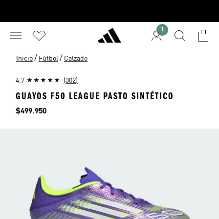
1
/
/
Inicio
Fútbol
Calzado
4.7
(302)
GUAYOS F50 LEAGUE PASTO SINTÉTICO
Precio
$499.950