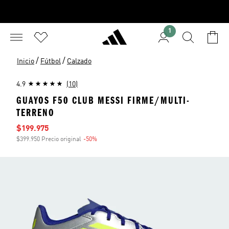
1
/
/
Inicio
Fútbol
Calzado
4.9
(10)
GUAYOS F50 CLUB MESSI FIRME/MULTI-
TERRENO
Precio de venta
$199.975
$399.950 Precio original
-50%
Descuento