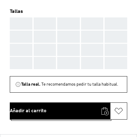
Tallas
AAA
AAA
AAA
AAA
AAA
AAA
AAA
AAA
AAA
AAA
AAA
AAA
AAA
AAA
AAA
AAA
AAA
AAA
AAA
AAA
Talla real.
Te recomendamos pedir tu talla habitual.
Añadir al carrito