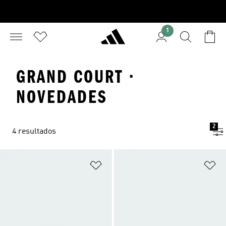
1
GRAND COURT ·
NOVEDADES
2
4 resultados
Añadir a la lista de deseos
Añ