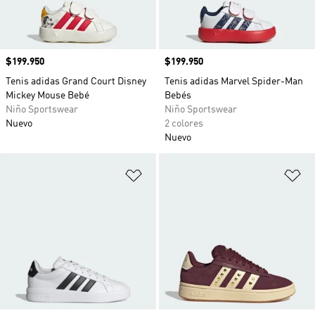
Precio
$199.950
Precio
$199.950
Tenis adidas Grand Court Disney
Tenis adidas Marvel Spider-Man
Mickey Mouse Bebé
Bebés
Niño Sportswear
Niño Sportswear
Nuevo
2 colores
Nuevo
Añadir a la lista de deseos
Añ