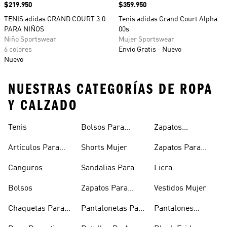
Precio
$219.950
Precio
$359.950
TENIS adidas GRAND COURT 3.0
Tenis adidas Grand Court Alpha
PARA NIÑOS
00s
Niño Sportswear
Mujer Sportswear
6 colores
Envío Gratis
Nuevo
Nuevo
NUESTRAS CATEGORÍAS DE ROPA
Y CALZADO
Tenis
Bolsos Para
Zapatos
Mujer
Deportivos
Artículos Para
Shorts Mujer
Zapatos Para
Mascotas
Niñas
Canguros
Sandalias Para
Licra
Hombre
Bolsos
Zapatos Para
Vestidos Mujer
Hombre
Chaquetas Para
Pantalonetas Para
Pantalones
Mujer
Hombre
Hombre