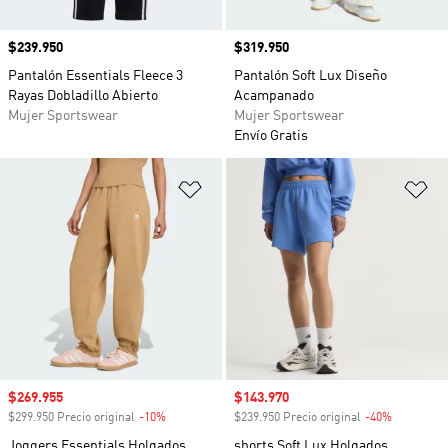
Precio
$239.950
Precio
$319.950
Pantalón Essentials Fleece 3
Pantalón Soft Lux Diseño
Rayas Dobladillo Abierto
Acampanado
Mujer Sportswear
Mujer Sportswear
Envío Gratis
Añadir a la lista de deseos
Añ
Precio de venta
$269.955
Precio de venta
$143.970
$299.950 Precio original
-10%
Descuento
$239.950 Precio original
-40%
Descuento
Joggers Essentials Holgados
shorts Soft Lux Holgados