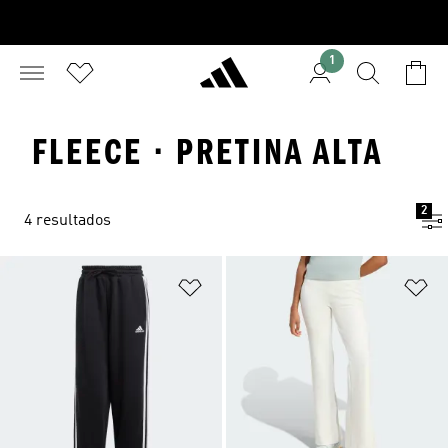
1
FLEECE · PRETINA ALTA
2
4 resultados
Añadir a la lista de deseos
Añ