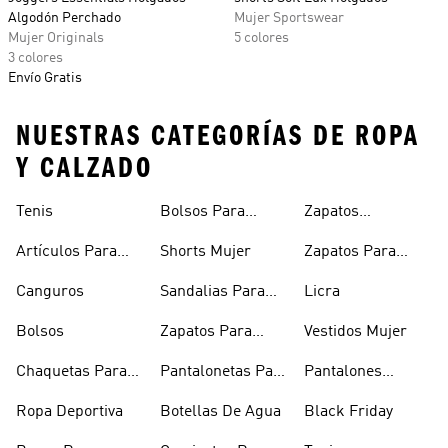
Algodón Perchado
Mujer Sportswear
Mujer Originals
5 colores
3 colores
Envío Gratis
NUESTRAS CATEGORÍAS DE ROPA
Y CALZADO
Tenis
Bolsos Para
Zapatos
Mujer
Deportivos
Artículos Para
Shorts Mujer
Zapatos Para
Mascotas
Niñas
Canguros
Sandalias Para
Licra
Hombre
Bolsos
Zapatos Para
Vestidos Mujer
Hombre
Chaquetas Para
Pantalonetas Para
Pantalones
Mujer
Hombre
Hombre
Ropa Deportiva
Botellas De Agua
Black Friday