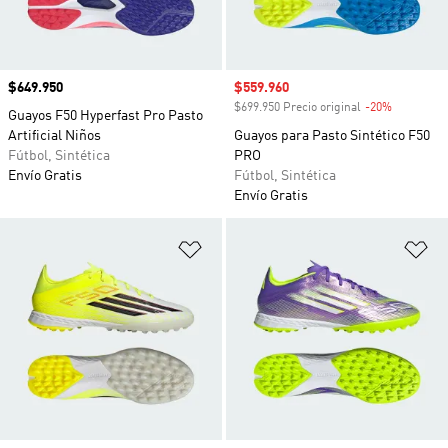
Precio
$649.950
Precio de venta
$559.960
$699.950 Precio original
-20%
Descuento
Guayos F50 Hyperfast Pro Pasto
Artificial Niños
Guayos para Pasto Sintético F50
Fútbol, Sintética
PRO
Envío Gratis
Fútbol, Sintética
Envío Gratis
Añadir a la lista de deseos
Añ