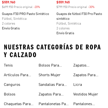
Precio de venta
$559.960
Precio de venta
$559.965
$699.950 Precio original
-20%
Descuento
$799.950 Precio original
-30%
Descuento
Guayos F50 PRO Pasto Sintético
Guayos de fútbol F50 Pro Pasto
Fútbol, Sintética
sintético
2 colores
Fútbol, Sintética
Envío Gratis
2 colores
Envío Gratis
NUESTRAS CATEGORÍAS DE ROPA
Y CALZADO
Tenis
Bolsos Para
Zapatos
Mujer
Deportivos
Artículos Para
Shorts Mujer
Zapatos Para
Mascotas
Niñas
Canguros
Sandalias Para
Licra
Hombre
Bolsos
Zapatos Para
Vestidos Mujer
Hombre
Chaquetas Para
Pantalonetas Para
Pantalones