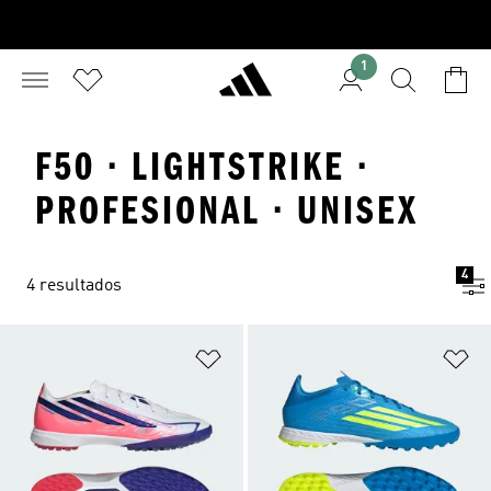
1
F50 · LIGHTSTRIKE ·
PROFESIONAL · UNISEX
4
4 resultados
Añadir a la lista de deseos
Añ