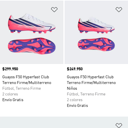
Añadir a la lista de deseos
Añ
Precio
$299.950
Precio
$249.950
Guayos F50 Hyperfast Club
Guayos F50 Hyperfast Club
Terreno Firme/Multiterreno
Terreno Firme/Multiterreno
Fútbol, Terreno Firme
Niños
2 colores
Fútbol, Terreno Firme
Envío Gratis
2 colores
Envío Gratis
Añ