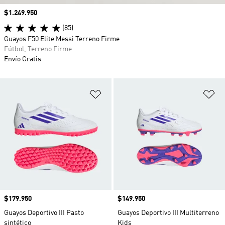
Precio
$1.249.950
(85)
Guayos F50 Elite Messi Terreno Firme
Fútbol, Terreno Firme
Envío Gratis
Añadir a la lista de deseos
Añ
Precio
$179.950
Precio
$149.950
Guayos Deportivo III Pasto
Guayos Deportivo III Multiterreno
sintético
Kids