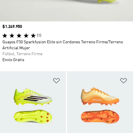
Precio
$1.249.950
(1)
Guayos F50 Sparkfusion Elite sin Cordones Terreno Firme/Terreno
Artificial Mujer
Fútbol, Terreno Firme
Envío Gratis
Añadir a la lista de deseos
Añ