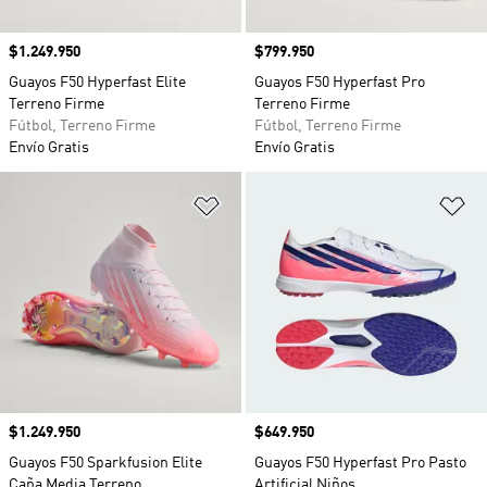
Precio
$1.249.950
Precio
$799.950
Guayos F50 Hyperfast Elite
Guayos F50 Hyperfast Pro
Terreno Firme
Terreno Firme
Fútbol, Terreno Firme
Fútbol, Terreno Firme
Envío Gratis
Envío Gratis
Añadir a la lista de deseos
Añ
Precio
$1.249.950
Precio
$649.950
Guayos F50 Sparkfusion Elite
Guayos F50 Hyperfast Pro Pasto
Caña Media Terreno
Artificial Niños