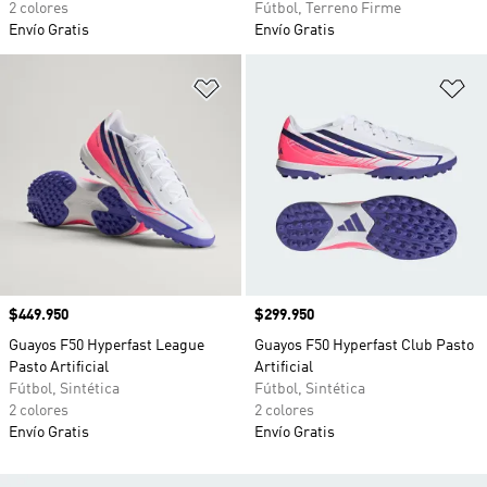
2 colores
Fútbol, Terreno Firme
Envío Gratis
Envío Gratis
Añadir a la lista de deseos
Añ
Precio
$449.950
Precio
$299.950
Guayos F50 Hyperfast League
Guayos F50 Hyperfast Club Pasto
Pasto Artificial
Artificial
Fútbol, Sintética
Fútbol, Sintética
2 colores
2 colores
Envío Gratis
Envío Gratis