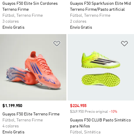
Guayos F50 Elite Sin Cordones
Guayos F50 Sparkfusion Elite Mid
Terreno Firme
Terreno Firme/Pasto artificial
Fútbol, Terreno Firme
Fútbol, Terreno Firme
3 colores
2 colores
Envío Gratis
Envío Gratis
Añadir a la lista de deseos
Añ
Precio
$1.199.950
Precio de venta
$224.955
$249.950 Precio original
-10%
Descuento
Guayos F50 Elite Terreno Firme
Fútbol, Terreno Firme
Guayos F50 CLUB Pasto Sintético
4 colores
para Niños
Envío Gratis
Fútbol, Sintética