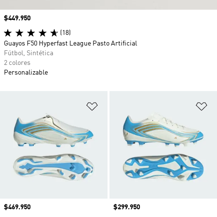
Precio
$449.950
(18)
Guayos F50 Hyperfast League Pasto Artificial
Fútbol, Sintética
2 colores
Personalizable
Añadir a la lista de deseos
Añ
Precio
$469.950
Precio
$299.950