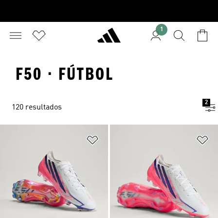
1
F50 · FÚTBOL
2
120 resultados
Añadir a la lista de deseos
Añ