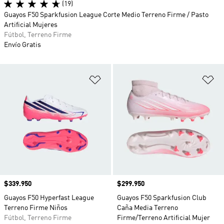
(19)
Guayos F50 Sparkfusion League Corte Medio Terreno Firme / Pasto
Artificial Mujeres
Fútbol, Terreno Firme
Envío Gratis
Añadir a la lista de deseos
Añ
Precio
$339.950
Precio
$299.950
Guayos F50 Hyperfast League
Guayos F50 Sparkfusion Club
Terreno Firme Niños
Caña Media Terreno
Fútbol, Terreno Firme
Firme/Terreno Artificial Mujer