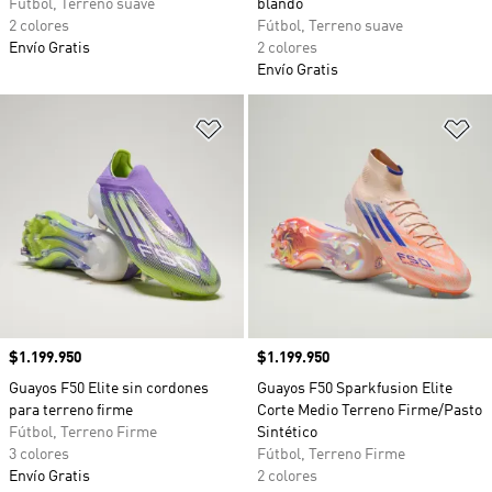
Fútbol, Terreno suave
blando
2 colores
Fútbol, Terreno suave
Envío Gratis
2 colores
Envío Gratis
Añadir a la lista de deseos
Añ
Precio
$1.199.950
Precio
$1.199.950
Guayos F50 Elite sin cordones
Guayos F50 Sparkfusion Elite
para terreno firme
Corte Medio Terreno Firme/Pasto
Fútbol, Terreno Firme
Sintético
3 colores
Fútbol, Terreno Firme
Envío Gratis
2 colores