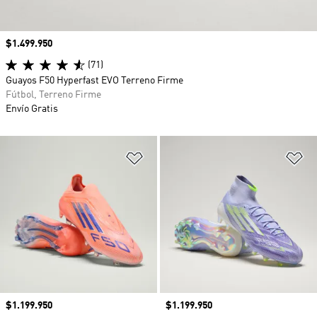
Precio
$1.499.950
(71)
Guayos F50 Hyperfast EVO Terreno Firme
Fútbol, Terreno Firme
Envío Gratis
Añadir a la lista de deseos
Añ
Precio
$1.199.950
Precio
$1.199.950