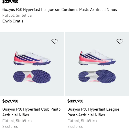
Precio
$339.950
Guayos F50 Hyperfast League sin Cordones Pasto Artificial Niños
Fútbol, Sintética
Envío Gratis
Añadir a la lista de deseos
Añ
Precio
$249.950
Precio
$339.950
Guayos F50 Hyperfast Club Pasto
Guayos F50 Hyperfast League
Artificial Niños
Pasto Artificial Niños
Fútbol, Sintética
Fútbol, Sintética
2 colores
2 colores