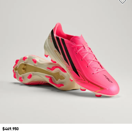
Precio
$469.950