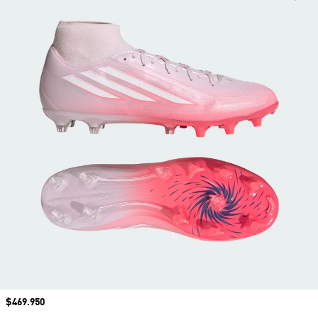
Precio
$469.950