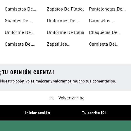
Fútbol
Fútbol
Camisetas De
Zapatos De Fútbol
Pantalonetas De
Fútbol
Fútbol
Guantes De
Uniformes De
Camisetas
Arquero
Fútbol Mujer
Negras De Fútbol
Uniforme De
Uniforme De Italia
Chaquetas De
Argentina
Fútbol
Camiseta Del
Zapatillas
Camiseta Del
Junior
Microfútbol
Medellín
¡TU OPINIÓN CUENTA!
Nuestro objetivo es mejorar y valoramos mucho tus comentarios.
Volver arriba
Iniciar sesión
Tu carrito (0)