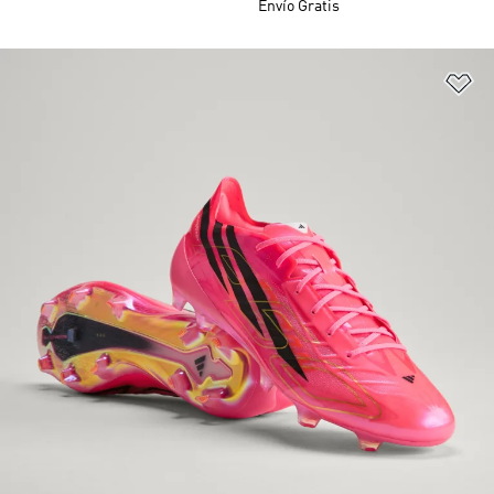
Envío Gratis
Añ