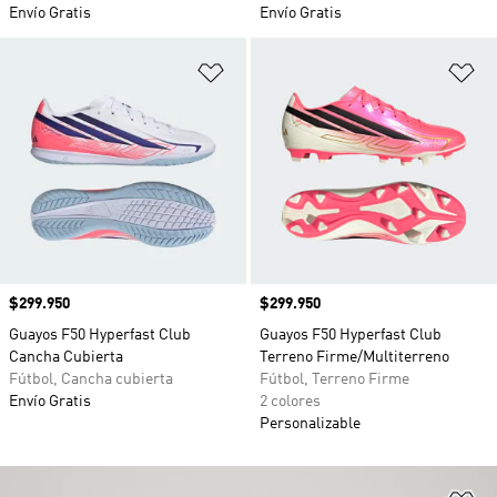
Envío Gratis
Envío Gratis
Añadir a la lista de deseos
Añ
Precio
$299.950
Precio
$299.950
Guayos F50 Hyperfast Club
Guayos F50 Hyperfast Club
Cancha Cubierta
Terreno Firme/Multiterreno
Fútbol, Cancha cubierta
Fútbol, Terreno Firme
Envío Gratis
2 colores
Personalizable
Añ