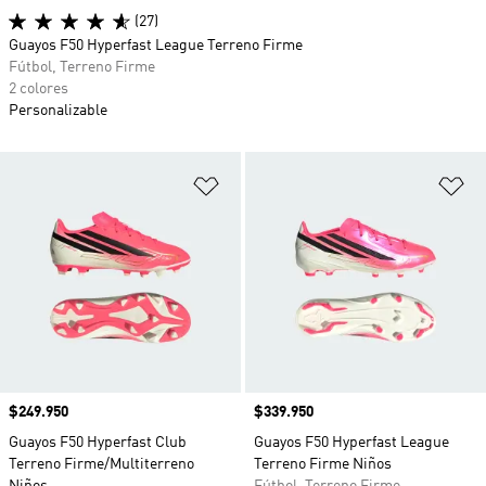
(27)
Guayos F50 Hyperfast League Terreno Firme
Fútbol, Terreno Firme
2 colores
Personalizable
Añadir a la lista de deseos
Añ
Precio
$249.950
Precio
$339.950
Guayos F50 Hyperfast Club
Guayos F50 Hyperfast League
Terreno Firme/Multiterreno
Terreno Firme Niños