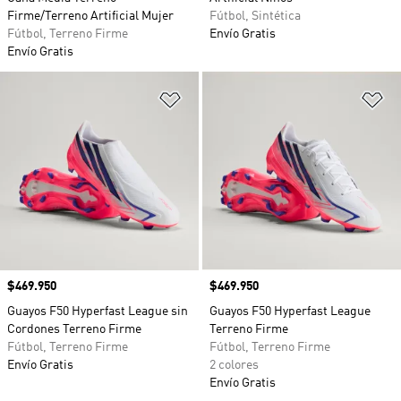
Firme/Terreno Artificial Mujer
Fútbol, Sintética
Fútbol, Terreno Firme
Envío Gratis
Envío Gratis
Añadir a la lista de deseos
Añ
Precio
$469.950
Precio
$469.950
Guayos F50 Hyperfast League sin
Guayos F50 Hyperfast League
Cordones Terreno Firme
Terreno Firme
Fútbol, Terreno Firme
Fútbol, Terreno Firme
Envío Gratis
2 colores
Envío Gratis