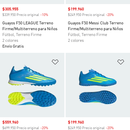
Precio de venta
$305.955
Precio de venta
$199.960
$339.950 Precio original
-10%
Descuento
$249.950 Precio original
-20%
Descuento
Guayos F50 LEAGUE Terreno
Guayos F50 Messi Club Terreno
Firme/Multiterreno para Niños
Firme/Multiterreno para Niños
Fútbol, Terreno Firme
Fútbol, Terreno Firme
2 colores
2 colores
Envío Gratis
Añadir a la lista de deseos
Añ
Precio de venta
$559.960
Precio de venta
$199.960
$699.950 Precio original
-20%
Descuento
$249.950 Precio original
-20%
Descuento