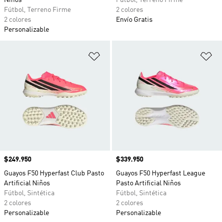
Niños
Fútbol, Terreno Firme
Fútbol, Terreno Firme
2 colores
2 colores
Envío Gratis
Personalizable
Añadir a la lista de deseos
Añ
Precio
$249.950
Precio
$339.950
Guayos F50 Hyperfast Club Pasto
Guayos F50 Hyperfast League
Artificial Niños
Pasto Artificial Niños
Fútbol, Sintética
Fútbol, Sintética
2 colores
2 colores
Personalizable
Personalizable