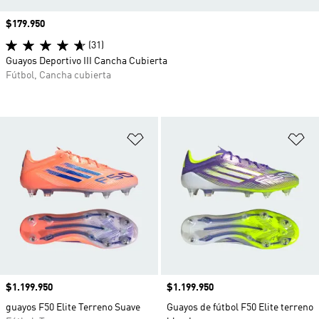
Precio
$179.950
(31)
Guayos Deportivo III Cancha Cubierta
Fútbol, Cancha cubierta
Añadir a la lista de deseos
Añ
Precio
$1.199.950
Precio
$1.199.950
guayos F50 Elite Terreno Suave
Guayos de fútbol F50 Elite terreno