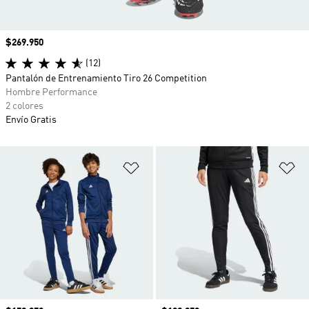
Precio
$269.950
(12)
Pantalón de Entrenamiento Tiro 26 Competition
Hombre Performance
2 colores
Envío Gratis
Añadir a la lista de deseos
Añ