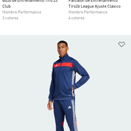
Buzo de Entrenamiento Tiro 23
Pantalón de Entrenamiento
Club
Tiro26 League Ajuste Clásico
Hombre Performance
Hombre Performance
2 colores
4 colores
Añ