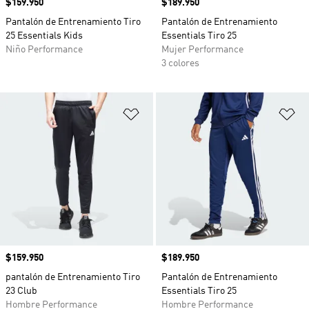
Precio
$159.950
Precio
$189.950
Pantalón de Entrenamiento Tiro
Pantalón de Entrenamiento
25 Essentials Kids
Essentials Tiro 25
Niño Performance
Mujer Performance
3 colores
Añadir a la lista de deseos
Añ
Precio
$159.950
Precio
$189.950
pantalón de Entrenamiento Tiro
Pantalón de Entrenamiento
23 Club
Essentials Tiro 25
Hombre Performance
Hombre Performance