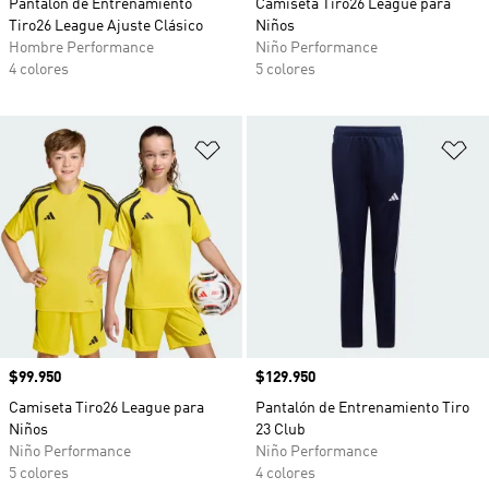
Pantalón de Entrenamiento
Camiseta Tiro26 League para
Tiro26 League Ajuste Clásico
Niños
Hombre Performance
Niño Performance
4 colores
5 colores
Añadir a la lista de deseos
Añ
Precio
$99.950
Precio
$129.950
Camiseta Tiro26 League para
Pantalón de Entrenamiento Tiro
Niños
23 Club
Niño Performance
Niño Performance
5 colores
4 colores