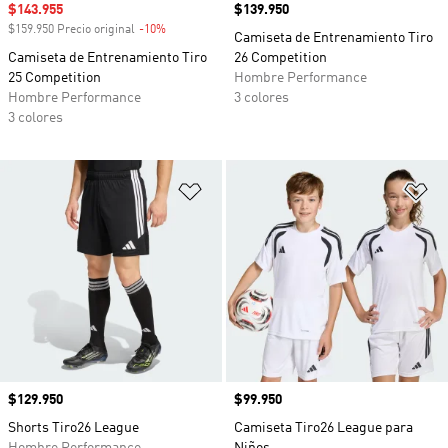
Precio de venta
$143.955
Precio
$139.950
$159.950 Precio original
-10%
Descuento
Camiseta de Entrenamiento Tiro
Camiseta de Entrenamiento Tiro
26 Competition
25 Competition
Hombre Performance
Hombre Performance
3 colores
3 colores
Añadir a la lista de deseos
Añ
Precio
$129.950
Precio
$99.950
Shorts Tiro26 League
Camiseta Tiro26 League para