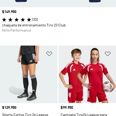
Precio
$149.950
(35)
chaqueta de entrenamiento Tiro 23 Club
Niño Performance
Añadir a la lista de deseos
Añ
Precio
$129.950
Precio
$99.950
Shorts Cortos Tiro 26 League
Camiseta Tiro26 League para