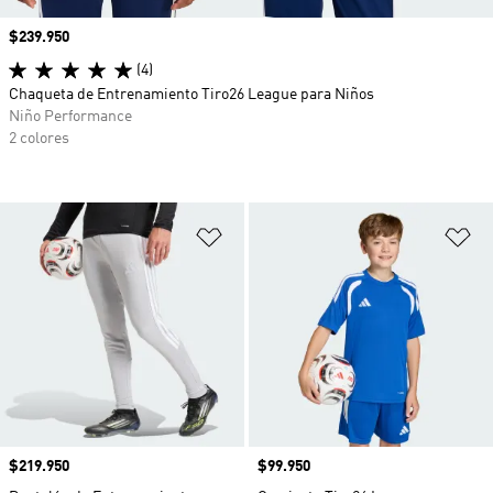
Precio
$239.950
(4)
Chaqueta de Entrenamiento Tiro26 League para Niños
Niño Performance
2 colores
Añadir a la lista de deseos
Añ
Precio
$219.950
Precio
$99.950