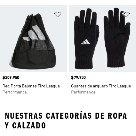
Añadir a la lista de deseos
Añ
Precio
$209.950
Precio
$79.950
Red Porta Balones Tiro League
Guantes de arquero Tiro League
Performance
Performance
NUESTRAS CATEGORÍAS DE ROPA
Y CALZADO