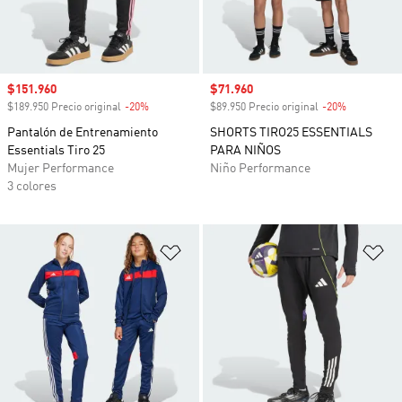
Precio de venta
$151.960
Precio de venta
$71.960
$189.950 Precio original
-20%
Descuento
$89.950 Precio original
-20%
Descuento
Pantalón de Entrenamiento
SHORTS TIRO25 ESSENTIALS
Essentials Tiro 25
PARA NIÑOS
Mujer Performance
Niño Performance
3 colores
Añadir a la lista de deseos
Añ