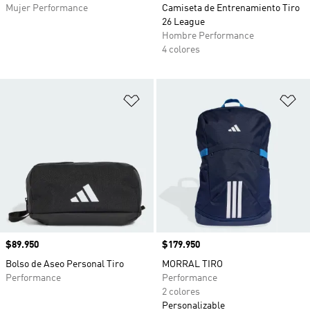
Mujer Performance
Camiseta de Entrenamiento Tiro
26 League
Hombre Performance
4 colores
Añadir a la lista de deseos
Añ
Precio
$89.950
Precio
$179.950
Bolso de Aseo Personal Tiro
MORRAL TIRO
Performance
Performance
2 colores
Personalizable