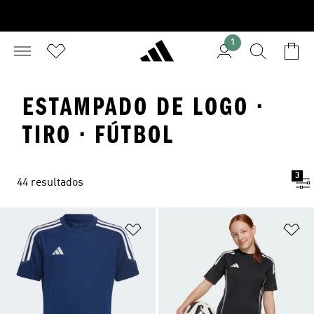
1
ESTAMPADO DE LOGO ·
TIRO · FÚTBOL
3
44 resultados
Añadir a la lista de deseos
Añ