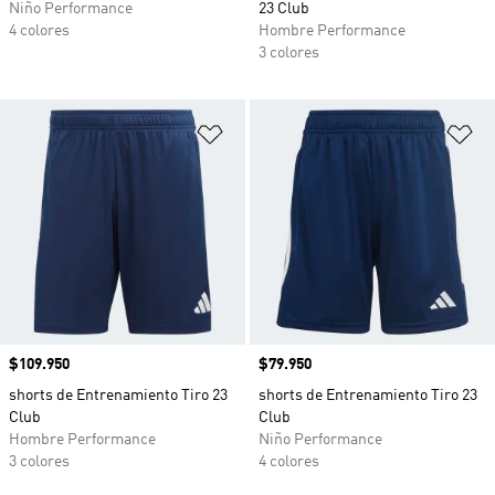
Niño Performance
23 Club
4 colores
Hombre Performance
3 colores
Añadir a la lista de deseos
Añ
Precio
$109.950
Precio
$79.950
shorts de Entrenamiento Tiro 23
shorts de Entrenamiento Tiro 23
Club
Club
Hombre Performance
Niño Performance
3 colores
4 colores