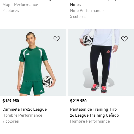
Mujer Performance
Niños
2 colores
Niño Performance
5 colores
Añadir a la lista de deseos
Añ
Precio
$129.950
Precio
$219.950
Camiseta Tiro26 League
Pantalón de Training Tiro
Hombre Performance
26 League Training Ceñido
7 colores
Hombre Performance