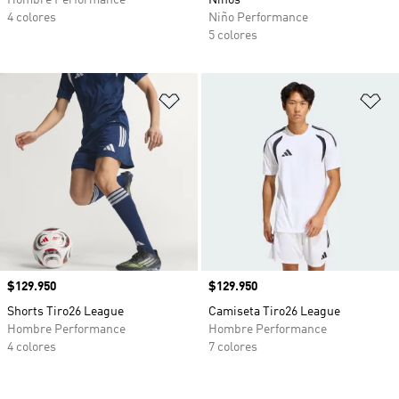
Hombre Performance
Niños
4 colores
Niño Performance
5 colores
Añadir a la lista de deseos
Añ
Precio
$129.950
Precio
$129.950
Shorts Tiro26 League
Camiseta Tiro26 League
Hombre Performance
Hombre Performance
4 colores
7 colores