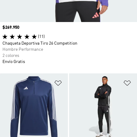
Precio
$269.950
(11)
Chaqueta Deportiva Tiro 26 Competition
Hombre Performance
2 colores
Envío Gratis
Añadir a la lista de deseos
Añ