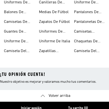
Uniformes De
Canilleras De
Uniforme De
Fútbol
Fútbol
Mexico
Balones De
Medias De Fútbol
Pantalones De
Fútbol
Fútbol
Camisetas De
Zapatos De Fútbol
Pantalonetas De
Fútbol
Fútbol
Guantes De
Uniformes De
Camisetas
Arquero
Fútbol Mujer
Negras De Fútbol
Uniforme De
Uniforme De Italia
Chaquetas De
Argentina
Fútbol
Camiseta Del
Zapatillas
Camiseta Del
Junior
Microfútbol
Medellín
¡TU OPINIÓN CUENTA!
Nuestro objetivo es mejorar y valoramos mucho tus comentarios.
Volver arriba
Iniciar sesión
Tu carrito (0)