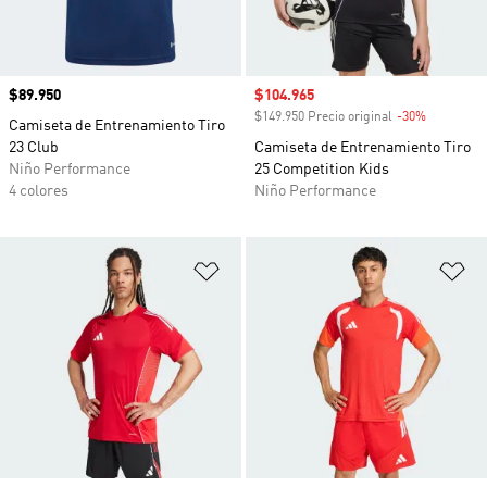
Precio
$89.950
Precio de venta
$104.965
$149.950 Precio original
-30%
Descuento
Camiseta de Entrenamiento Tiro
23 Club
Camiseta de Entrenamiento Tiro
Niño Performance
25 Competition Kids
4 colores
Niño Performance
Añadir a la lista de deseos
Añ