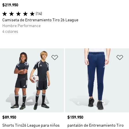
Precio
$219.950
(14)
Camiseta de Entrenamiento Tiro 26 League
Hombre Performance
4 colores
Añadir a la lista de deseos
Añ
Precio
$89.950
Precio
$159.950
Shorts Tiro26 League para niños
pantalón de Entrenamiento Tiro