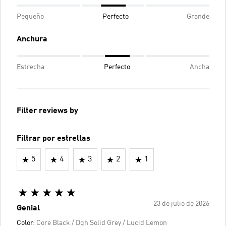
Pequeño
Perfecto
Grande
Anchura
Estrecha
Perfecto
Ancha
Filter reviews by
Filtrar por estrellas
5
4
3
2
1
23 de julio de 2026
Genial
Color:
Core Black / Dgh Solid Grey / Lucid Lemon