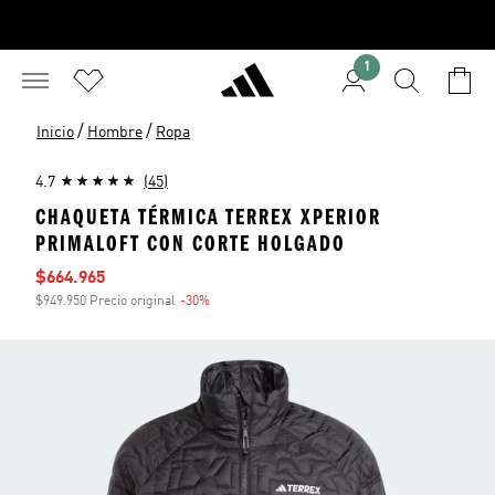
1
/
/
Inicio
Hombre
Ropa
4.7
(45)
CHAQUETA TÉRMICA TERREX XPERIOR
PRIMALOFT CON CORTE HOLGADO
Precio de venta
$664.965
$949.950 Precio original
-30%
Descuento