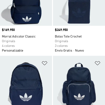
Precio
$169.950
Precio
$249.950
Morral Adicolor Classic
Bolso Tote Crochet
Originals
Originals
4 colores
3 colores
Personalizable
Envío Gratis
Nuevo
Añadir a la lista de deseos
Añ