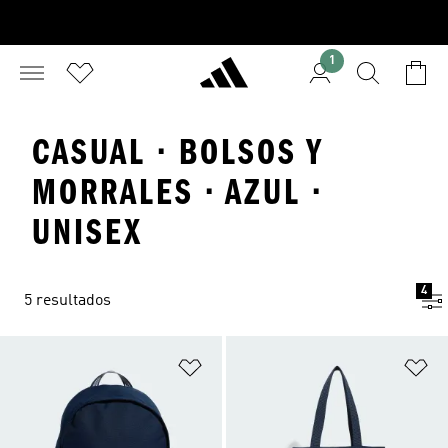
1
CASUAL · BOLSOS Y
MORRALES · AZUL ·
UNISEX
4
5 resultados
Añadir a la lista de deseos
Añ