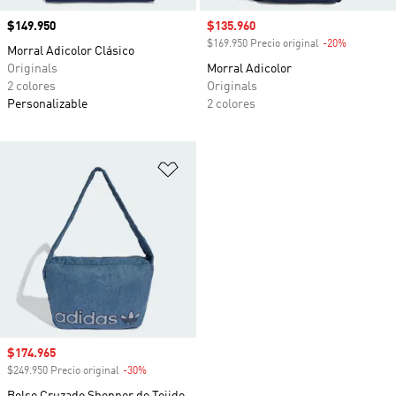
Precio
$149.950
Precio de venta
$135.960
$169.950 Precio original
-20%
Descuento
Morral Adicolor Clásico
Originals
Morral Adicolor
2 colores
Originals
Personalizable
2 colores
Añadir a la lista de deseos
Precio de venta
$174.965
$249.950 Precio original
-30%
Descuento