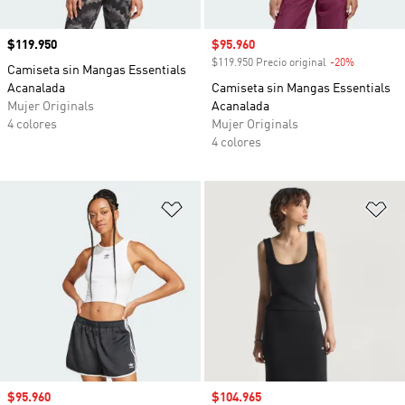
Precio
$119.950
Precio de venta
$95.960
$119.950 Precio original
-20%
Descuento
Camiseta sin Mangas Essentials
Acanalada
Camiseta sin Mangas Essentials
Mujer Originals
Acanalada
4 colores
Mujer Originals
4 colores
Añadir a la lista de deseos
Añ
Precio de venta
$95.960
Precio de venta
$104.965