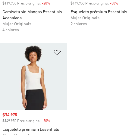
$119.950 Precio original
-20%
Descuento
$149.950 Precio original
-30%
Descuento
Camiseta sin Mangas Essentials
Esqueleto prémium Essentials
Acanalada
Mujer Originals
Mujer Originals
2 colores
4 colores
Añadir a la lista de deseos
Precio de venta
$74.975
$149.950 Precio original
-50%
Descuento
Esqueleto prémium Essentials