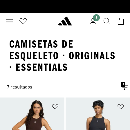
1
CAMISETAS DE
ESQUELETO · ORIGINALS
· ESSENTIALS
3
7 resultados
Añadir a la lista de deseos
Añ