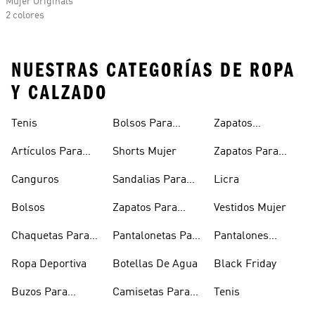
Mujer Originals
2 colores
NUESTRAS CATEGORÍAS DE ROPA
Y CALZADO
Tenis
Bolsos Para
Zapatos
Mujer
Deportivos
Artículos Para
Shorts Mujer
Zapatos Para
Mascotas
Niñas
Canguros
Sandalias Para
Licra
Hombre
Bolsos
Zapatos Para
Vestidos Mujer
Hombre
Chaquetas Para
Pantalonetas Para
Pantalones
Mujer
Hombre
Hombre
Ropa Deportiva
Botellas De Agua
Black Friday
Buzos Para
Camisetas Para
Tenis
Hombre
Hombre