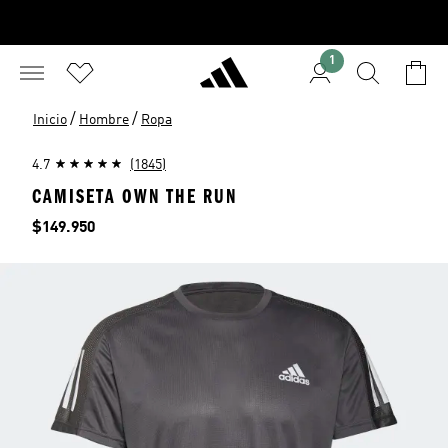
1
/
/
Inicio
Hombre
Ropa
4.7
(1845)
CAMISETA OWN THE RUN
Precio
$149.950