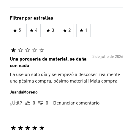
Filtrar por estrellas
5
4
3
2
1
3 de julio de 2026
Una porquería de material, se daña
con nada
La use un solo día y se empezó a descoser realmente
una pésima compra, pésimo material! Mala compra
JuandaMoreno
¿Útil?
0
0
Denunciar comentario