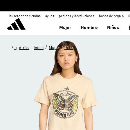
buscador de tiendas
ayuda
pedidos y devoluciones
bonos de regalo
ú
Mujer
Hombre
Niños
/
/
Atrás
Inicio
Mujer
Ropa