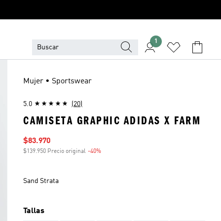
1
Mujer • Sportswear
5.0
(20)
CAMISETA GRAPHIC ADIDAS X FARM
Precio de venta
$83.970
$139.950 Precio original
-40%
Descuento
Sand Strata
Tallas