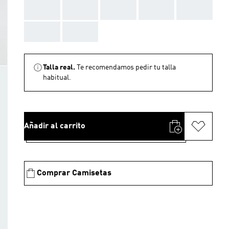
AAA
AAA
AAA
AAA
AAA
AAA
AAA
Talla real.
Te recomendamos pedir tu talla
habitual.
Añadir al carrito
Comprar Camisetas