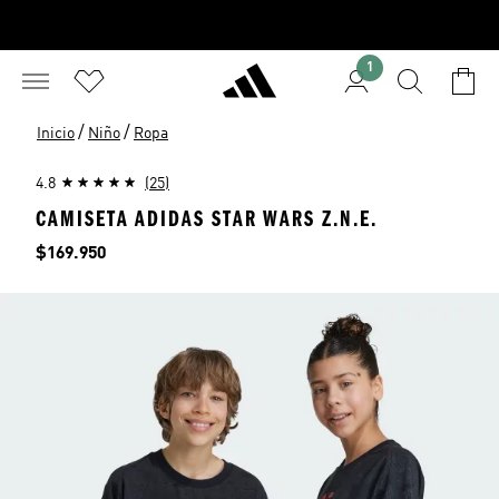
1
/
/
Inicio
Niño
Ropa
4.8
(25)
CAMISETA ADIDAS STAR WARS Z.N.E.
Precio
$169.950