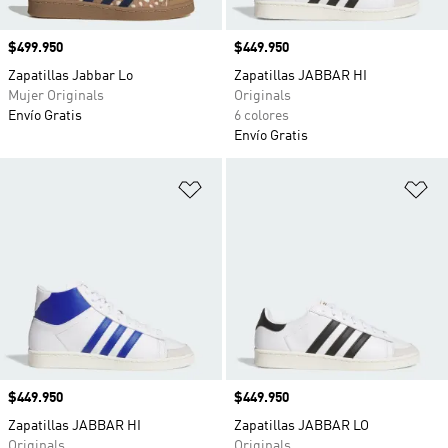
Precio
$499.950
Precio
$449.950
Zapatillas Jabbar Lo
Zapatillas JABBAR HI
Mujer Originals
Originals
Envío Gratis
6 colores
Envío Gratis
Añadir a la lista de deseos
Añ
Precio
$449.950
Precio
$449.950
Zapatillas JABBAR HI
Zapatillas JABBAR LO
Originals
Originals