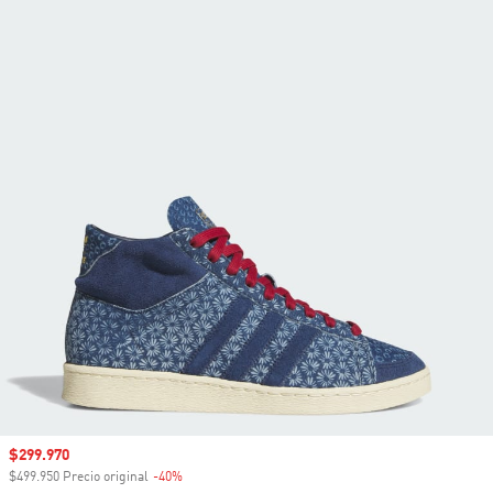
Precio de venta
$299.970
$499.950 Precio original
-40%
Descuento