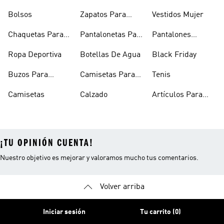
Hombre
Bolsos
Zapatos Para
Vestidos Mujer
Hombre
Chaquetas Para
Pantalonetas Para
Pantalones
Mujer
Hombre
Hombre
Ropa Deportiva
Botellas De Agua
Black Friday
Buzos Para
Camisetas Para
Tenis
Hombre
Hombre
Camisetas
Calzado
Artículos Para
Mascotas
¡TU OPINIÓN CUENTA!
Nuestro objetivo es mejorar y valoramos mucho tus comentarios.
Volver arriba
Iniciar sesión
Tu carrito (0)