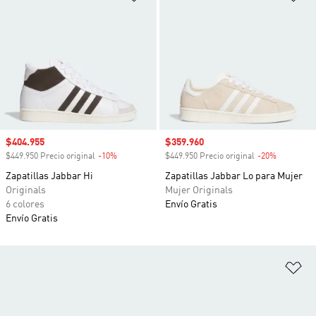
Precio de venta
$404.955
Precio de venta
$359.960
$449.950 Precio original
-10%
Descuento
$449.950 Precio original
-20%
Descuento
Zapatillas Jabbar Hi
Zapatillas Jabbar Lo para Mujer
Originals
Mujer Originals
6 colores
Envío Gratis
Envío Gratis
Añ