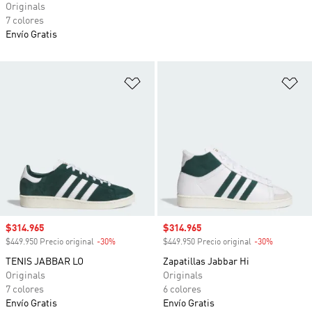
Originals
7 colores
Envío Gratis
Añadir a la lista de deseos
Añ
Precio de venta
$314.965
Precio de venta
$314.965
$449.950 Precio original
-30%
Descuento
$449.950 Precio original
-30%
Descuento
TENIS JABBAR LO
Zapatillas Jabbar Hi
Originals
Originals
7 colores
6 colores
Envío Gratis
Envío Gratis