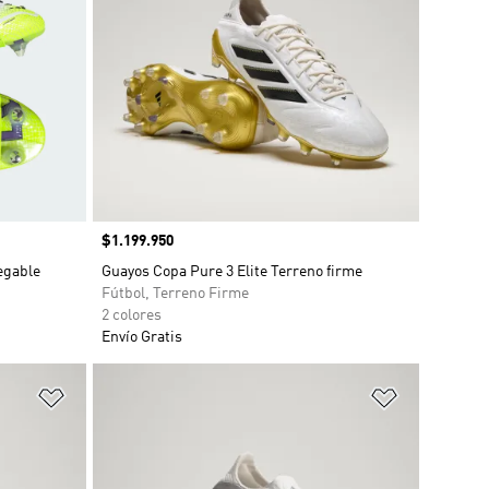
Precio
$1.199.950
egable
Guayos Copa Pure 3 Elite Terreno firme
Fútbol, Terreno Firme
2 colores
Envío Gratis
Añadir a la lista de deseos
Añadir a la