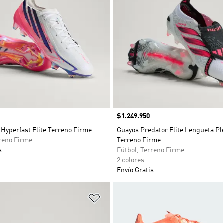
Precio
$1.249.950
Hyperfast Elite Terreno Firme
Guayos Predator Elite Lengüeta Pl
rreno Firme
Terreno Firme
s
Fútbol, Terreno Firme
2 colores
Envío Gratis
sta de deseos
Añadir a la lista de deseos