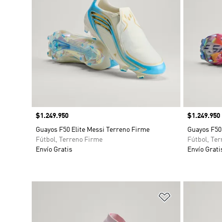
Precio
$1.249.950
Precio
$1.249.950
Guayos F50 Elite Messi Terreno Firme
Guayos F50 
Fútbol, Terreno Firme
Fútbol, Te
Envío Gratis
Envío Grati
Añadir a la li