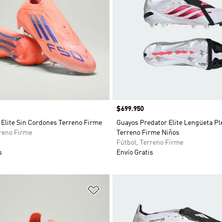
Precio
$699.950
 Elite Sin Cordones Terreno Firme
Guayos Predator Elite Lengüeta Pl
rreno Firme
Terreno Firme Niños
Fútbol, Terreno Firme
s
Envío Gratis
sta de deseos
Añadir a la lista de deseos