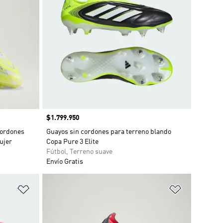
Precio
$1.799.950
Cordones
Guayos sin cordones para terreno blando
ujer
Copa Pure 3 Elite
Fútbol, Terreno suave
Envío Gratis
Añadir a la lista de deseos
Añadir a la