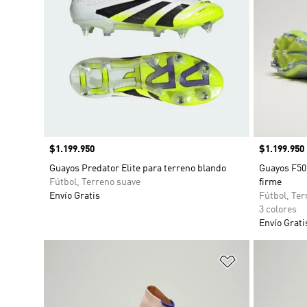
Precio
$1.199.950
Precio
$1.199.950
Guayos Predator Elite para terreno blando
Guayos F50 
Fútbol, Terreno suave
firme
Envío Gratis
Fútbol, Te
3 colores
Envío Grati
Añadir a la li