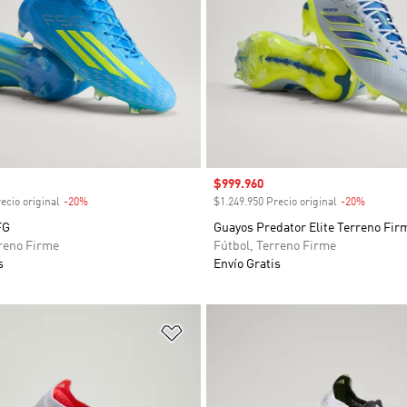
venta
Precio de venta
$999.960
ecio original
-20%
Descuento
$1.249.950 Precio original
-20%
Descuen
FG
Guayos Predator Elite Terreno Fir
rreno Firme
Fútbol, Terreno Firme
s
Envío Gratis
sta de deseos
Añadir a la lista de deseos