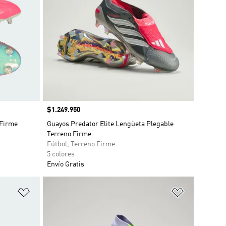
Precio
$1.249.950
 Firme
Guayos Predator Elite Lengüeta Plegable
Terreno Firme
Fútbol, Terreno Firme
5 colores
Envío Gratis
Añadir a la lista de deseos
Añadir a la