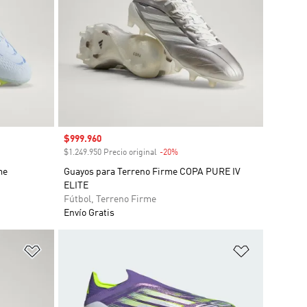
Precio de venta
$999.960
to
$1.249.950 Precio original
-20%
Descuento
me
Guayos para Terreno Firme COPA PURE IV
ELITE
Fútbol, Terreno Firme
Envío Gratis
Añadir a la lista de deseos
Añadir a la