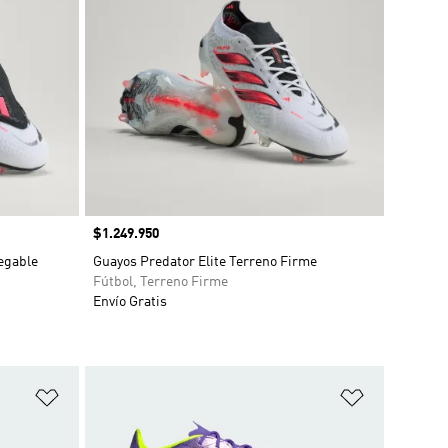
Precio
$1.249.950
egable
Guayos Predator Elite Terreno Firme
Fútbol, Terreno Firme
Envío Gratis
Añadir a la lista de deseos
Añadir a la