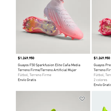
Precio
$1.249.950
Precio
$1.249.950
Guayos F50 Sparkfusion Elite Caña Media
Guayos Pre
Terreno Firme/Terreno Artificial Mujer
Terreno Fi
Fútbol, Terreno Firme
Fútbol, Te
Envío Gratis
2 colores
Envío Grati
Añadir a la li