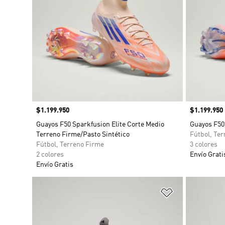
Precio
$1.199.950
Precio
$1.199.950
Guayos F50 Sparkfusion Elite Corte Medio
Guayos F50
Terreno Firme/Pasto Sintético
Fútbol, Te
Fútbol, Terreno Firme
3 colores
2 colores
Envío Grati
Envío Gratis
Añadir a la li