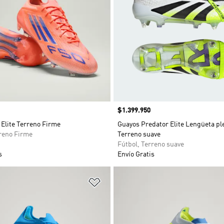
Precio
$1.399.950
Elite Terreno Firme
Guayos Predator Elite Lengüeta pl
rreno Firme
Terreno suave
Fútbol, Terreno suave
s
Envío Gratis
sta de deseos
Añadir a la lista de deseos