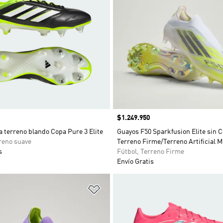
Precio
$1.249.950
 terreno blando Copa Pure 3 Elite
Guayos F50 Sparkfusion Elite sin 
reno suave
Terreno Firme/Terreno Artificial M
s
Fútbol, Terreno Firme
Envío Gratis
sta de deseos
Añadir a la lista de deseos