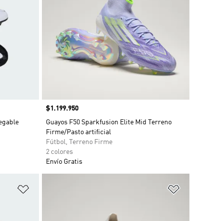
Precio
$1.199.950
egable
Guayos F50 Sparkfusion Elite Mid Terreno
Firme/Pasto artificial
Fútbol, Terreno Firme
2 colores
Envío Gratis
Añadir a la lista de deseos
Añadir a la