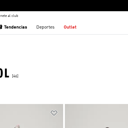
nete al club
🩰 Tendencias
Deportes
Outlet
OL
[46]
sta de deseos
Añadir a la lista de deseos