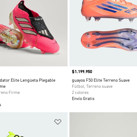
Precio
$1.199.950
dator Elite Lengüeta Plegable
guayos F50 Elite Terreno Suave
rme
Fútbol, Terreno suave
rreno Firme
2 colores
Envío Gratis
s
sta de deseos
Añadir a la lista de deseos