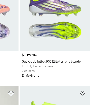
Precio
$1.199.950
Guayos de fútbol F50 Elite terreno blando
Fútbol, Terreno suave
2 colores
Envío Gratis
Añadir a la lista de deseos
Añadir a la