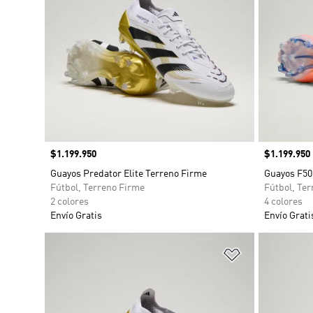
Precio
$1.199.950
Precio
$1.199.950
Guayos Predator Elite Terreno Firme
Guayos F50 
Fútbol, Terreno Firme
Fútbol, Te
2 colores
4 colores
Envío Gratis
Envío Grati
Añadir a la li