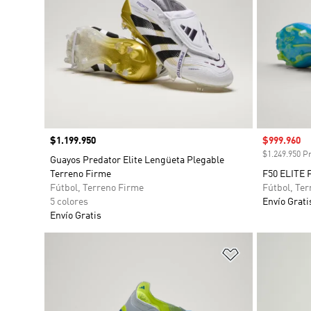
Precio
$1.199.950
Precio de 
$999.960
$1.249.950 Pr
Guayos Predator Elite Lengüeta Plegable
Terreno Firme
F50 ELITE 
Fútbol, Terreno Firme
Fútbol, Te
5 colores
Envío Grati
Envío Gratis
Añadir a la li