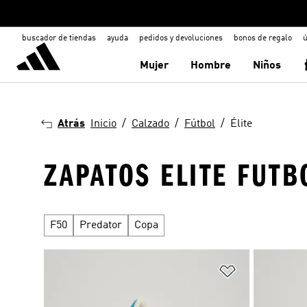
buscador de tiendas
ayuda
pedidos y devoluciones
bonos de regalo
ú
Mujer
Hombre
Niños
Atrás
Inicio
Calzado
Fútbol
Élite
ZAPATOS ELITE FUTB
F50
Predator
Copa
Añadir a la li