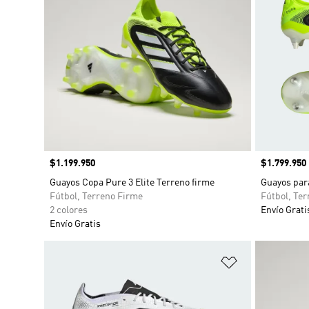
Precio
$1.199.950
Precio
$1.799.950
Guayos Copa Pure 3 Elite Terreno firme
Guayos para
Fútbol, Terreno Firme
Fútbol, Ter
2 colores
Envío Grati
Envío Gratis
Añadir a la li