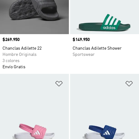
Precio
$269.950
Precio
$149.950
Chanclas Adilette 22
Chanclas Adilette Shower
Hombre Originals
Sportswear
3 colores
Envío Gratis
Añadir a la lista de deseos
Añ