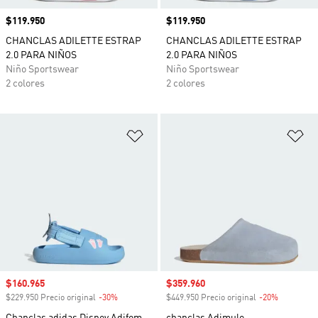
Precio
$119.950
Precio
$119.950
CHANCLAS ADILETTE ESTRAP
CHANCLAS ADILETTE ESTRAP
2.0 PARA NIÑOS
2.0 PARA NIÑOS
Niño Sportswear
Niño Sportswear
2 colores
2 colores
Añadir a la lista de deseos
Añ
Precio de venta
$160.965
Precio de venta
$359.960
$229.950 Precio original
-30%
Descuento
$449.950 Precio original
-20%
Descuento