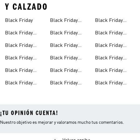
Y CALZADO
Black Friday
Black Friday
Black Friday
Ropa Mujer
Tenis Para Niños
Black Friday
Black Friday
Black Friday
Ofertas Para
Ropa Para Niños
Ropa Y Calzado
Black Friday
Black Friday
Black Friday
Hombre
Para Tenis
Ofertas Para
Calzado
Deportes
Black Friday
Black Friday
Black Friday
Mujer
Ofertas Para
Tenis
Running
Black Friday
Black Friday
Black Friday
Niños
Ropa
Tenis Para
Ofertas En
Black Friday
Black Friday
Black Friday
Hombre
Accesorios
Ropa Hombre
Tenis Para Mujer
Ofertas En
Accesorios Para
Hombre
¡TU OPINIÓN CUENTA!
Nuestro objetivo es mejorar y valoramos mucho tus comentarios.