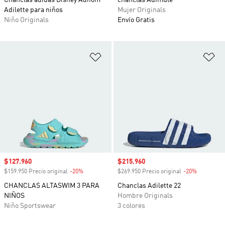
Chanclas adidas Disney Adifom
chanclas Adimule
Adilette para niños
Mujer Originals
Niño Originals
Envío Gratis
Añadir a la lista de deseos
Añ
Precio de venta
$127.960
Precio de venta
$215.960
$159.950 Precio original
-20%
Descuento
$269.950 Precio original
-20%
Descuento
CHANCLAS ALTASWIM 3 PARA
Chanclas Adilette 22
NIÑOS
Hombre Originals
Niño Sportswear
3 colores