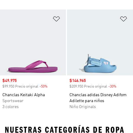
Añadir a la lista de deseos
Añ
Precio de venta
$49.975
Precio de venta
$146.965
$99.950 Precio original
-50%
Descuento
$209.950 Precio original
-30%
Descuento
Chanclas Keitaki Alpha
Chanclas adidas Disney Adifom
Sportswear
Adilette para niños
3 colores
Niño Originals
NUESTRAS CATEGORÍAS DE ROPA