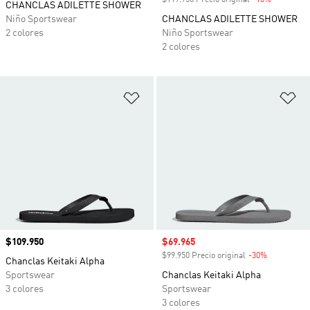
$119.950 Precio original
-10%
Descuento
CHANCLAS ADILETTE SHOWER
Niño Sportswear
CHANCLAS ADILETTE SHOWER
2 colores
Niño Sportswear
2 colores
Añadir a la lista de deseos
Añ
Precio
$109.950
Precio de venta
$69.965
$99.950 Precio original
-30%
Descuento
Chanclas Keitaki Alpha
Sportswear
Chanclas Keitaki Alpha
3 colores
Sportswear
3 colores