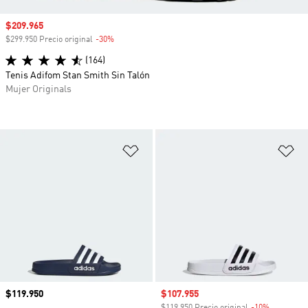
Precio de venta
$209.965
$299.950 Precio original
-30%
Descuento
(164)
Tenis Adifom Stan Smith Sin Talón
Mujer Originals
Añadir a la lista de deseos
Añ
Precio
$119.950
Precio de venta
$107.955