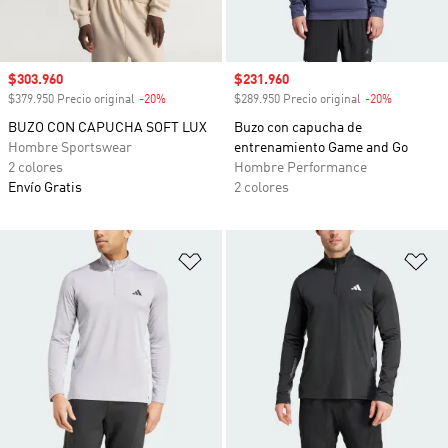
Precio de venta
$303.960
Precio de venta
$231.960
$379.950 Precio original
-20%
Descuento
$289.950 Precio original
-20%
Descuento
BUZO CON CAPUCHA SOFT LUX
Buzo con capucha de
Hombre Sportswear
entrenamiento Game and Go
2 colores
Hombre Performance
Envío Gratis
2 colores
Añadir a la lista de deseos
Añ