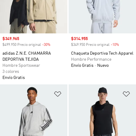
Precio de venta
$349.965
Precio de venta
$314.955
$499.950 Precio original
-30%
Descuento
$349.950 Precio original
-10%
Descuento
adidas Z.N.E. CHAMARRA
Chaqueta Deportiva Tech Apparel
DEPORTIVA TEJIDA
Hombre Performance
Hombre Sportswear
Envío Gratis
Nuevo
3 colores
Envío Gratis
Añadir a la lista de deseos
Añ