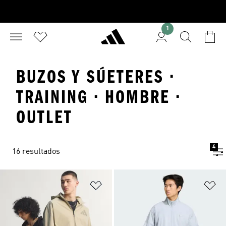
1
BUZOS Y SÚETERES ·
TRAINING · HOMBRE ·
OUTLET
4
16 resultados
Añadir a la lista de deseos
Añ