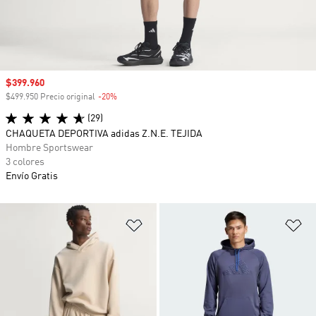
Precio de venta
$399.960
$499.950 Precio original
-20%
Descuento
(29)
CHAQUETA DEPORTIVA adidas Z.N.E. TEJIDA
Hombre Sportswear
3 colores
Envío Gratis
Añadir a la lista de deseos
Añ