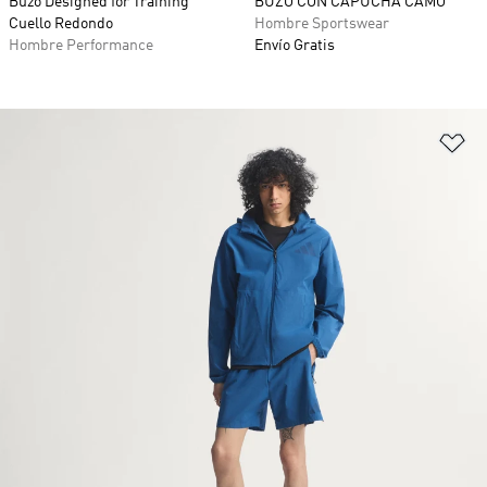
Buzo Designed for Training
BUZO CON CAPUCHA CAMO
Cuello Redondo
Hombre Sportswear
Hombre Performance
Envío Gratis
Añ