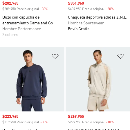
Precio de venta
$202.965
Precio de venta
$351.960
$289.950 Precio original
-30%
Descuento
$439.950 Precio original
-20%
Descuento
Buzo con capucha de
Chaqueta deportiva adidas Z.N.E.
entrenamiento Game and Go
Hombre Sportswear
Hombre Performance
Envío Gratis
2 colores
Añadir a la lista de deseos
Añ
Precio de venta
$223.965
Precio de venta
$269.955
$319.950 Precio original
-30%
Descuento
$299.950 Precio original
-10%
Descuento