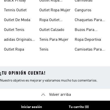
Black Friday
Outlet Ropa
Camisetas
Deportiva
Tennis Outlet
Outlet Ropa Mujer
Canguros
Outlet De Moda
Ropa Outlet
Chaquetas Para
Hombre
Mujer
Outlet Tenis
Outlet Calzado
Buzos Para
Hombre
adidas Originals
Tenis Para Mujer
Ropa Deportiva
Outlet
Outlet Ropa
Tenis
Camisetas Para
Mujer
¡TU OPINIÓN CUENTA!
Nuestro objetivo es mejorar y valoramos mucho tus comentarios.
Volver arriba
Iniciar sesión
Tu carrito (0)