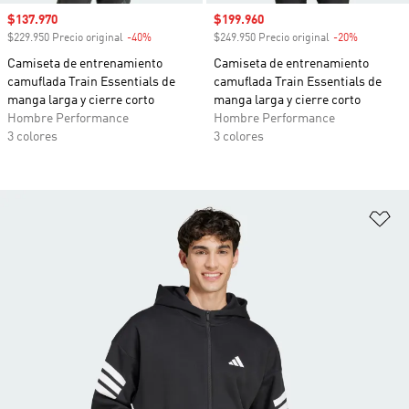
Precio de venta
$137.970
Precio de venta
$199.960
$229.950 Precio original
-40%
Descuento
$249.950 Precio original
-20%
Descuento
Camiseta de entrenamiento
Camiseta de entrenamiento
camuflada Train Essentials de
camuflada Train Essentials de
manga larga y cierre corto
manga larga y cierre corto
Hombre Performance
Hombre Performance
3 colores
3 colores
Añ