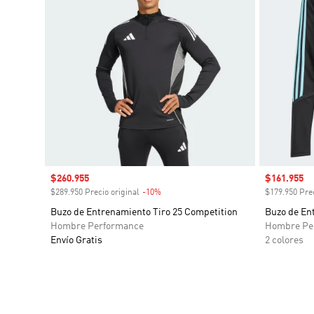
Precio de venta
$260.955
Precio de 
$161.955
$289.950 Precio original
-10%
Descuento
$179.950 Prec
Buzo de Entrenamiento Tiro 25 Competition
Buzo de En
Hombre Performance
Hombre Pe
Envío Gratis
2 colores