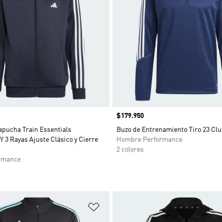
Precio
$179.950
apucha Train Essentials
Buzo de Entrenamiento Tiro 23 Cl
3 Rayas Ajuste Clásico y Cierre
Hombre Performance
2 colores
rmance
sta de deseos
Añadir a la lista de deseos