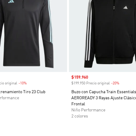
venta
Precio de venta
$159.960
io original
-10%
Descuento
$199.950 Precio original
-20%
Descuent
trenamiento Tiro 23 Club
Buzo con Capucha Train Essential
rformance
AEROREADY 3 Rayas Ajuste Clásico
Frontal
Niño Performance
2 colores