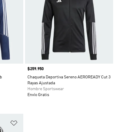
Precio
$259.950
ub
Chaqueta Deportiva Sereno AEROREADY Cut 3
Rayas Ajustada
Hombre Sportswear
Envío Gratis
Añadir a la lista de deseos