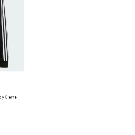
o
s
 y Cierre