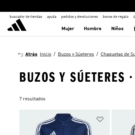
buscador de tiendas
ayuda
pedidos y devoluciones
bonos de regalo
ú
Mujer
Hombre
Niños
Atrás
Inicio
Buzos y Súeteres
Chaquetas de S
BUZOS Y SÚETERES ·
7 resultados
Añadir a la li