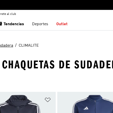
nete al club
🩰 Tendencias
Deportes
Outlet
udadera
CLIMALITE
 CHAQUETAS DE SUDADER
sta de deseos
Añadir a la lista de deseos