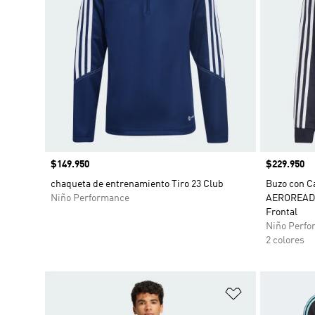
Precio
$149.950
Precio
$229.950
chaqueta de entrenamiento Tiro 23 Club
Buzo con C
Niño Performance
AEROREADY 
Frontal
Niño Perfo
2 colores
Añadir a la li