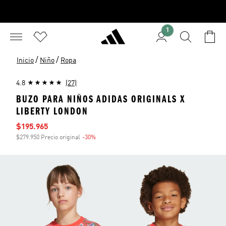
1
/
/
Inicio
Niño
Ropa
4.8
(27)
BUZO PARA NIÑOS ADIDAS ORIGINALS X
LIBERTY LONDON
Precio de venta
$195.965
$279.950 Precio original
-30%
Descuento