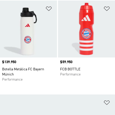
Añadir a la lista de deseos
Añ
Precio
$139.950
Precio
$59.950
Botella Metálica FC Bayern
FCB BOTTLE
Múnich
Performance
Performance
Añ