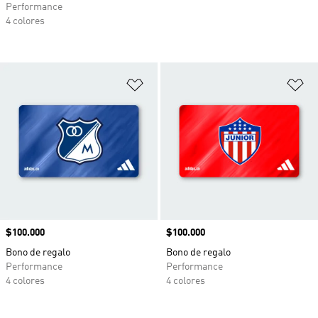
Performance
4 colores
Añadir a la lista de deseos
Añ
Precio
$100.000
Precio
$100.000
Bono de regalo
Bono de regalo
Performance
Performance
4 colores
4 colores