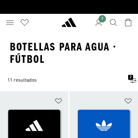
1
BOTELLAS PARA AGUA ·
FÚTBOL
2
11 resultados
Añadir a la lista de deseos
Añ