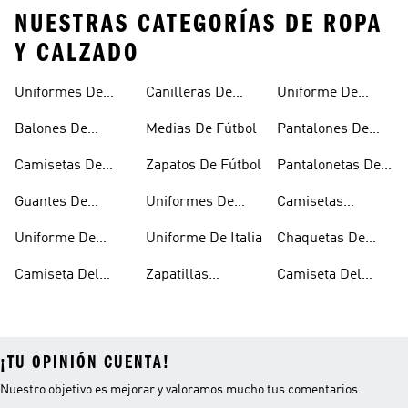
NUESTRAS CATEGORÍAS DE ROPA
Y CALZADO
Uniformes De
Canilleras De
Uniforme De
Fútbol
Fútbol
Mexico
Balones De
Medias De Fútbol
Pantalones De
Fútbol
Fútbol
Camisetas De
Zapatos De Fútbol
Pantalonetas De
Fútbol
Fútbol
Guantes De
Uniformes De
Camisetas
Arquero
Fútbol Mujer
Negras De Fútbol
Uniforme De
Uniforme De Italia
Chaquetas De
Argentina
Fútbol
Camiseta Del
Zapatillas
Camiseta Del
Junior
Microfútbol
Medellín
¡TU OPINIÓN CUENTA!
Nuestro objetivo es mejorar y valoramos mucho tus comentarios.