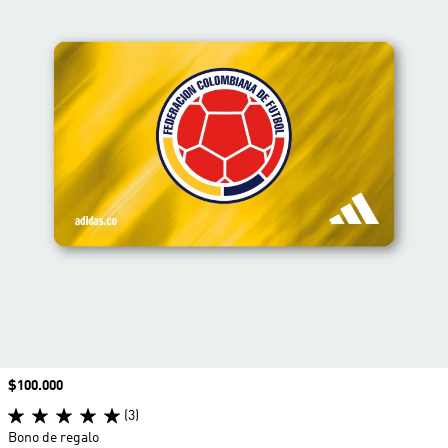
Precio
$100.000
(3)
Bono de regalo