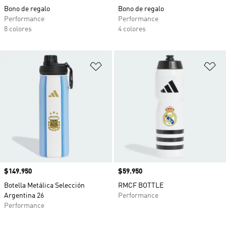
Bono de regalo
Bono de regalo
Performance
Performance
8 colores
4 colores
Añadir a la lista de deseos
Añ
Precio
$149.950
Precio
$59.950
Botella Metálica Selección
RMCF BOTTLE
Argentina 26
Performance
Performance