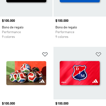
Precio
$100.000
Precio
$100.000
Bono de regalo
Bono de regalo
Performance
Performance
9 colores
9 colores
Añadir a la lista de deseos
Añ
Precio
$100.000
Precio
$100.000