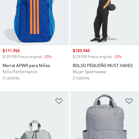
Precio de venta
$111.960
Precio de venta
$103.960
$139.950 Precio original
-20%
Descuento
$129.950 Precio original
-20%
Descuento
Morral APWR para Niños
BOLSO PEQUEÑO MUST HAVES
Niño Performance
Mujer Sportswear
3 colores
2 colores
Añadir a la lista de deseos
Añ