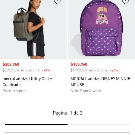
Añadir a la lista de deseos
Añ
Precio de venta
$207.960
Precio de venta
$135.960
$259.950 Precio original
-20%
Descuento
$169.950 Precio original
-20%
Descuento
morral adidas Utility Corte
MORRAL adidas DISNEY MINNIE
Cuadrado
MOUSE
Performance
Niño Sportswear
Página: 1 de 2