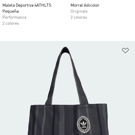
Maleta Deportiva 4ATHLTS
Morral Adicolor
Pequeña
Originals
Performance
2 colores
2 colores
Añ