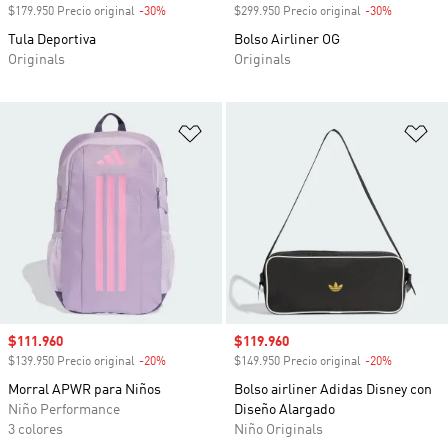
$179.950 Precio original
-30%
Descuento
$299.950 Precio original
-30%
Descuento
Tula Deportiva
Bolso Airliner OG
Originals
Originals
Añadir a la lista de deseos
Añ
Precio de venta
$111.960
Precio de venta
$119.960
$139.950 Precio original
-20%
Descuento
$149.950 Precio original
-20%
Descuento
Morral APWR para Niños
Bolso airliner Adidas Disney con
Niño Performance
Diseño Alargado
3 colores
Niño Originals