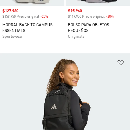
Precio de venta
$127.960
Precio de venta
$95.960
$159.950 Precio original
-20%
Descuento
$119.950 Precio original
-20%
Descuento
MORRAL BACK TO CAMPUS
BOLSO PARA OBJETOS
ESSENTIALS
PEQUEÑOS
Sportswear
Originals
Añ