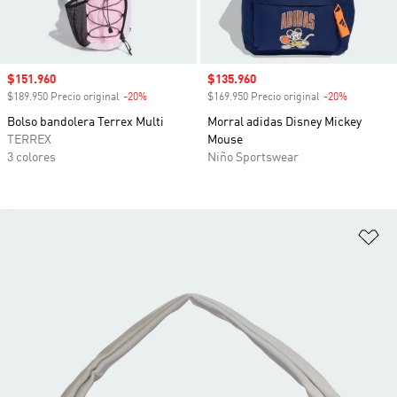
Precio de venta
$151.960
Precio de venta
$135.960
$189.950 Precio original
-20%
Descuento
$169.950 Precio original
-20%
Descuento
Bolso bandolera Terrex Multi
Morral adidas Disney Mickey
TERREX
Mouse
3 colores
Niño Sportswear
Añ