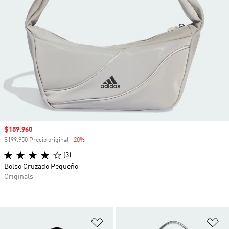
Precio de venta
$159.960
$199.950 Precio original
-20%
Descuento
(3)
Bolso Cruzado Pequeño
Originals
Añadir a la lista de deseos
Añ