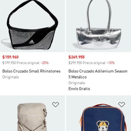
Precio de venta
$159.960
Precio de venta
$269.955
$199.950 Precio original
-20%
Descuento
$299.950 Precio original
-10%
Descuento
Bolso Cruzado Small Rhinstones
Bolso Cruzado Adilenium Season
Originals
5 Metálico
Originals
Envío Gratis
Añadir a la lista de deseos
Añ