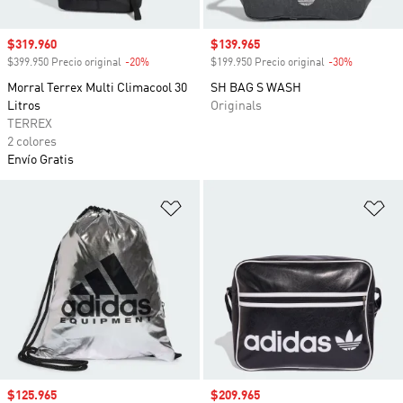
Precio de venta
$319.960
Precio de venta
$139.965
$399.950 Precio original
-20%
Descuento
$199.950 Precio original
-30%
Descuento
Morral Terrex Multi Climacool 30
SH BAG S WASH
Litros
Originals
TERREX
2 colores
Envío Gratis
Añadir a la lista de deseos
Añ
Precio de venta
$125.965
Precio de venta
$209.965