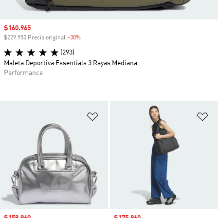
Precio de venta
$160.965
$229.950 Precio original
-30%
Descuento
(293)
Maleta Deportiva Essentials 3 Rayas Mediana
Performance
Añadir a la lista de deseos
Añ