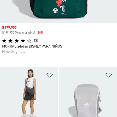
Precio de venta
$179.955
$199.950 Precio original
-10%
Descuento
(13)
MORRAL adidas DISNEY PARA NIÑOS
Niño Originals
Añadir a la lista de deseos
Añ