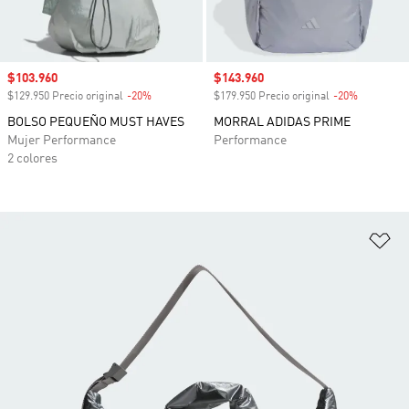
Precio de venta
$103.960
Precio de venta
$143.960
$129.950 Precio original
-20%
Descuento
$179.950 Precio original
-20%
Descuento
BOLSO PEQUEÑO MUST HAVES
MORRAL ADIDAS PRIME
Mujer Performance
Performance
2 colores
Añ