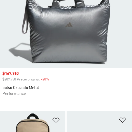
Precio de venta
$167.960
$209.950 Precio original
-20%
Descuento
bolso Cruzado Metal
Performance
Añadir a la lista de deseos
Añ