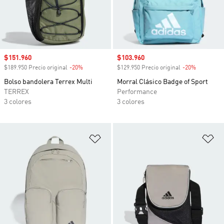
Precio de venta
$151.960
Precio de venta
$103.960
$189.950 Precio original
-20%
Descuento
$129.950 Precio original
-20%
Descuento
Bolso bandolera Terrex Multi
Morral Clásico Badge of Sport
TERREX
Performance
3 colores
3 colores
Añadir a la lista de deseos
Añ