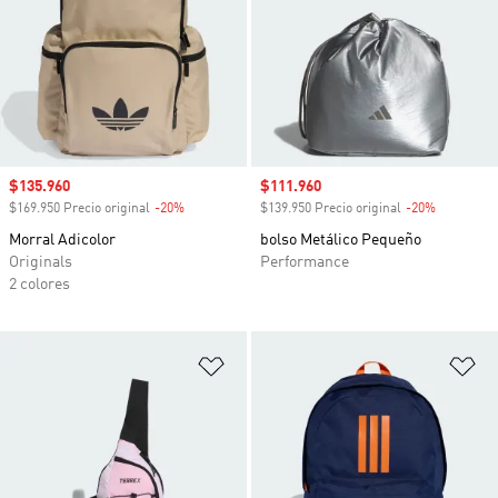
Precio de venta
$135.960
Precio de venta
$111.960
$169.950 Precio original
-20%
Descuento
$139.950 Precio original
-20%
Descuento
Morral Adicolor
bolso Metálico Pequeño
Originals
Performance
2 colores
Añadir a la lista de deseos
Añ