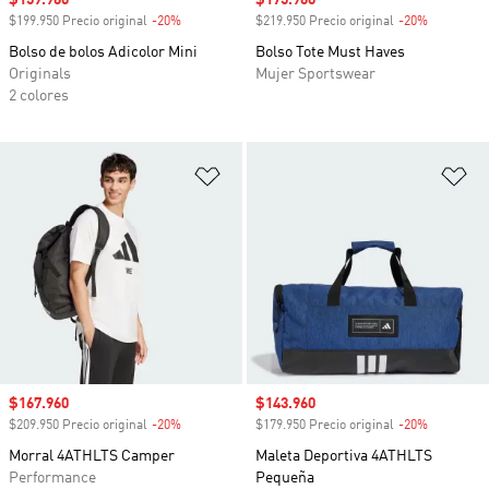
Precio de venta
$159.960
Precio de venta
$175.960
$199.950 Precio original
-20%
Descuento
$219.950 Precio original
-20%
Descuento
Bolso de bolos Adicolor Mini
Bolso Tote Must Haves
Originals
Mujer Sportswear
2 colores
Añadir a la lista de deseos
Añ
Precio de venta
$167.960
Precio de venta
$143.960
$209.950 Precio original
-20%
Descuento
$179.950 Precio original
-20%
Descuento
Morral 4ATHLTS Camper
Maleta Deportiva 4ATHLTS
Performance
Pequeña