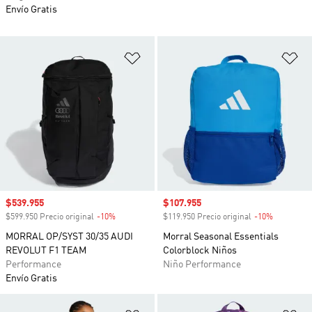
Envío Gratis
Añadir a la lista de deseos
Añ
Precio de venta
$539.955
Precio de venta
$107.955
$599.950 Precio original
-10%
Descuento
$119.950 Precio original
-10%
Descuento
MORRAL OP/SYST 30/35 AUDI
Morral Seasonal Essentials
REVOLUT F1 TEAM
Colorblock Niños
Performance
Niño Performance
Envío Gratis