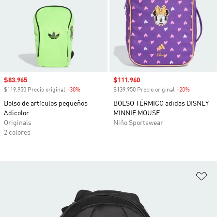
Precio de venta
$83.965
Precio de venta
$111.960
$119.950 Precio original
-30%
Descuento
$139.950 Precio original
-20%
Descuento
Bolso de artículos pequeños
BOLSO TÉRMICO adidas DISNEY
Adicolor
MINNIE MOUSE
Originals
Niño Sportswear
2 colores
Añ