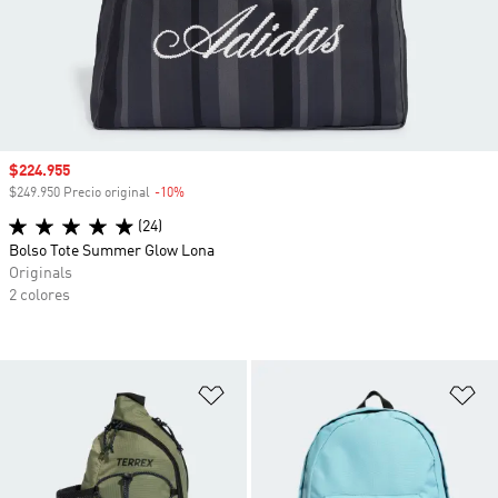
Precio de venta
$224.955
$249.950 Precio original
-10%
Descuento
(24)
Bolso Tote Summer Glow Lona
Originals
2 colores
Añadir a la lista de deseos
Añ