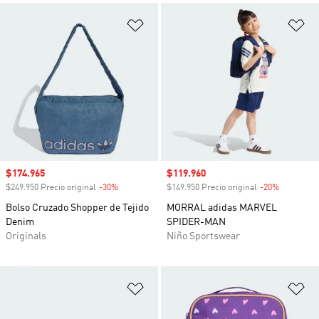
Añadir a la lista de deseos
Añ
Precio de venta
$174.965
Precio de venta
$119.960
$249.950 Precio original
-30%
Descuento
$149.950 Precio original
-20%
Descuento
Bolso Cruzado Shopper de Tejido
MORRAL adidas MARVEL
Denim
SPIDER-MAN
Originals
Niño Sportswear
Añadir a la lista de deseos
Añ