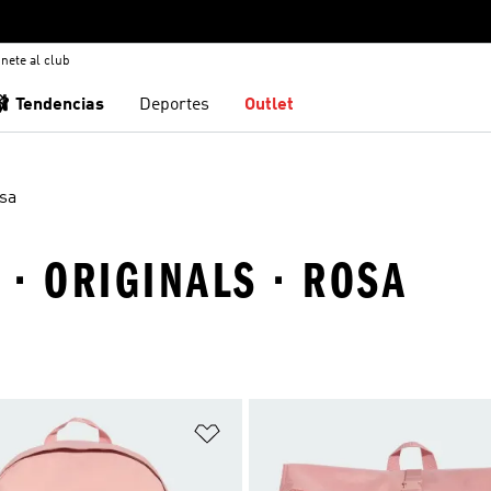
nete al club
🩰 Tendencias
Deportes
Outlet
sa
· ORIGINALS · ROSA
sta de deseos
Añadir a la lista de deseos