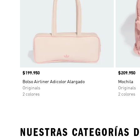
Precio
$199.950
Precio
$209.950
Bolso Airliner Adicolor Alargado
Mochila
Originals
Originals
2 colores
2 colores
NUESTRAS CATEGORÍAS D