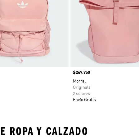
Precio
$249.950
Morral
Originals
2 colores
Envío Gratis
E ROPA Y CALZADO