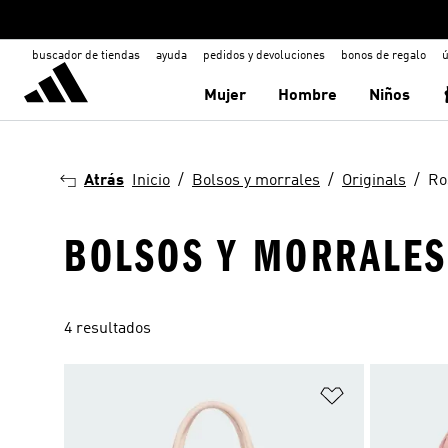
buscador de tiendas
ayuda
pedidos y devoluciones
bonos de regalo
ú
Mujer
Hombre
Niños
Atrás
Inicio
Bolsos y morrales
Originals
Ro
BOLSOS Y MORRALES 
4 resultados
Añadir a la li