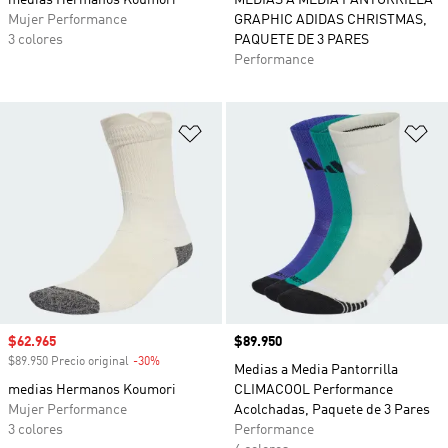
medias Hermanos Koumori
MEDIAS A MEDIA PANTORRILLA
Mujer Performance
GRAPHIC ADIDAS CHRISTMAS,
3 colores
PAQUETE DE 3 PARES
Performance
Añadir a la lista de deseos
Añ
Precio de venta
$62.965
Precio
$89.950
$89.950 Precio original
-30%
Descuento
Medias a Media Pantorrilla
medias Hermanos Koumori
CLIMACOOL Performance
Mujer Performance
Acolchadas, Paquete de 3 Pares
3 colores
Performance