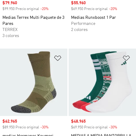
Precio de venta
$79.960
Precio de venta
$55.960
$99.950 Precio original
-20%
Descuento
$69.950 Precio original
-20%
Descuento
Medias Terrex Multi Paquete de 3
Medias Runxboost 1 Par
Pares
Performance
TERREX
2 colores
3 colores
Añadir a la lista de deseos
Añ
Precio de venta
$62.965
Precio de venta
$48.965
$89.950 Precio original
-30%
Descuento
$69.950 Precio original
-30%
Descuento