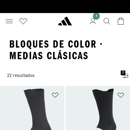
1
BLOQUES DE COLOR ·
MEDIAS CLÁSICAS
2
22 resultados
Añadir a la lista de deseos
Añ