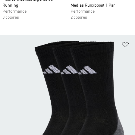
Running
Medias Runxboost 1 Par
Performance
Performance
3 colores
2 colores
Añ