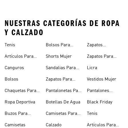
NUESTRAS CATEGORÍAS DE ROPA
Y CALZADO
Tenis
Bolsos Para
Zapatos
Mujer
Deportivos
Artículos Para
Shorts Mujer
Zapatos Para
Mascotas
Niñas
Canguros
Sandalias Para
Licra
Hombre
Bolsos
Zapatos Para
Vestidos Mujer
Hombre
Chaquetas Para
Pantalonetas Para
Pantalones
Mujer
Hombre
Hombre
Ropa Deportiva
Botellas De Agua
Black Friday
Buzos Para
Camisetas Para
Tenis
Hombre
Hombre
Camisetas
Calzado
Artículos Para