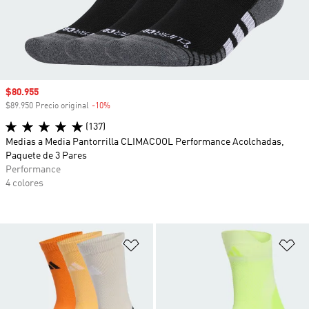
Precio de venta
$80.955
$89.950 Precio original
-10%
Descuento
(137)
Medias a Media Pantorrilla CLIMACOOL Performance Acolchadas,
Paquete de 3 Pares
Performance
4 colores
Añadir a la lista de deseos
Añ