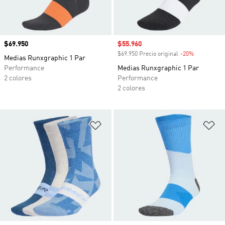
Precio
$69.950
Precio de venta
$55.960
$69.950 Precio original
-20%
Descuento
Medias Runxgraphic 1 Par
Performance
Medias Runxgraphic 1 Par
2 colores
Performance
2 colores
Añadir a la lista de deseos
Añ