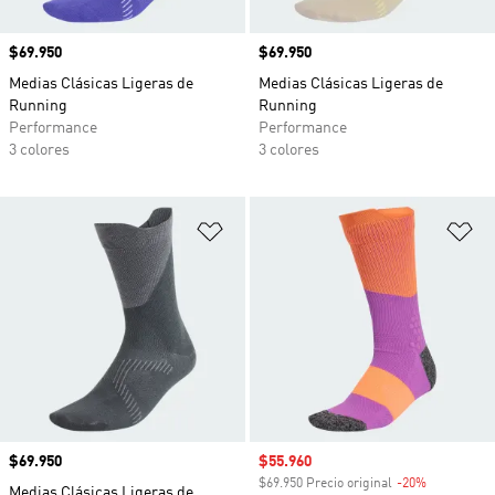
Precio
$69.950
Precio
$69.950
Medias Clásicas Ligeras de
Medias Clásicas Ligeras de
Running
Running
Performance
Performance
3 colores
3 colores
Añadir a la lista de deseos
Añ
Precio
$69.950
Precio de venta
$55.960
$69.950 Precio original
-20%
Descuento
Medias Clásicas Ligeras de