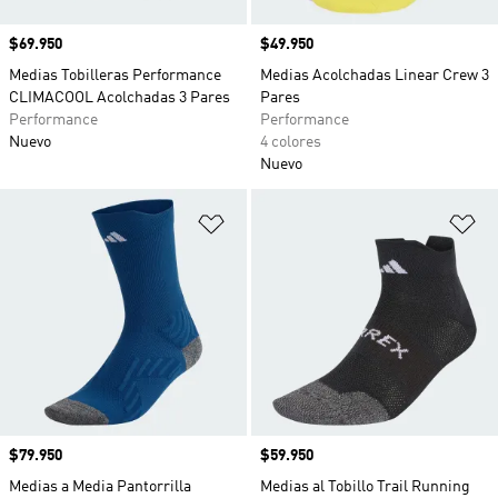
Precio
$69.950
Precio
$49.950
Medias Tobilleras Performance
Medias Acolchadas Linear Crew 3
CLIMACOOL Acolchadas 3 Pares
Pares
Performance
Performance
Nuevo
4 colores
Nuevo
Añadir a la lista de deseos
Añ
Precio
$79.950
Precio
$59.950
Medias a Media Pantorrilla
Medias al Tobillo Trail Running