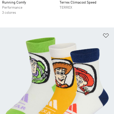
Running Comfy
Terrex Climacool Speed
Performance
TERREX
3 colores
Añ