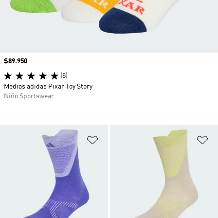
Precio
$89.950
(8)
Medias adidas Pixar Toy Story
Niño Sportswear
Añadir a la lista de deseos
Añ