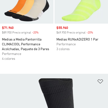
Precio de venta
$71.960
Precio de venta
$55.960
$89.950 Precio original
-20%
Descuento
$69.950 Precio original
-20%
Descuento
Medias a Media Pantorrilla
Medias RUNxADIZERO 1 Par
CLIMACOOL Performance
Performance
Acolchadas, Paquete de 3 Pares
3 colores
Performance
4 colores
Añ