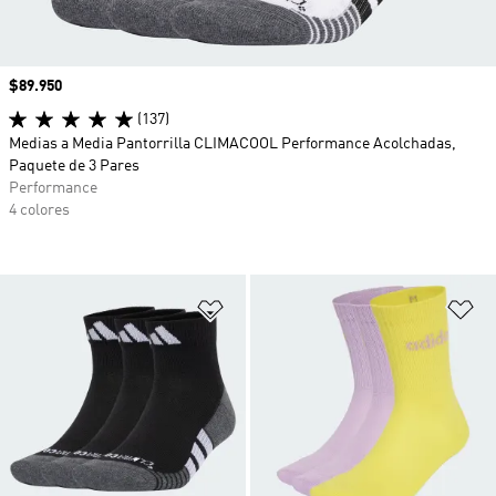
Precio
$89.950
(137)
Medias a Media Pantorrilla CLIMACOOL Performance Acolchadas,
Paquete de 3 Pares
Performance
4 colores
Añadir a la lista de deseos
Añ