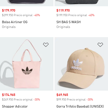
Precio de venta
$179.970
Precio de venta
$119.970
$299.950 Precio original
-40%
Descuento
$199.950 Precio original
-40%
Descuento
Bolso Airliner OG
SH BAG S WASH
Originals
Originals
Añadir a la lista de deseos
Añ
Precio de venta
$174.965
Precio de venta
$69.965
$249.950 Precio original
-30%
Descuento
$99.950 Precio original
-30%
Descuento
Shopper Adicolor
Gorra Trifolio Baseball (UNISEX)