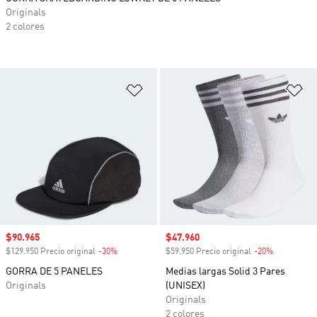
Originals
2 colores
Añadir a la lista de deseos
Añ
Precio de venta
$90.965
Precio de venta
$47.960
$129.950 Precio original
-30%
Descuento
$59.950 Precio original
-20%
Descuento
GORRA DE 5 PANELES
Medias largas Solid 3 Pares
Originals
(UNISEX)
Originals
2 colores