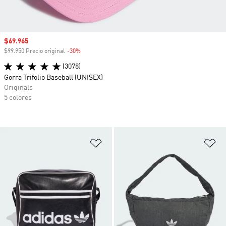
Precio de venta
$69.965
$99.950 Precio original
-30%
Descuento
(3078)
Gorra Trifolio Baseball (UNISEX)
Originals
5 colores
Añadir a la lista de deseos
Añ