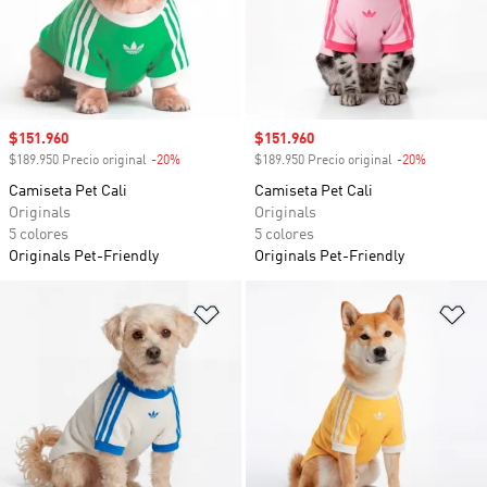
Precio de venta
$151.960
Precio de venta
$151.960
$189.950 Precio original
-20%
Descuento
$189.950 Precio original
-20%
Descuento
Camiseta Pet Cali
Camiseta Pet Cali
Originals
Originals
5 colores
5 colores
Originals Pet-Friendly
Originals Pet-Friendly
Añadir a la lista de deseos
Añ