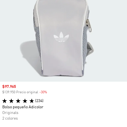
Precio de venta
$97.965
$139.950 Precio original
-30%
Descuento
(234)
Bolso pequeño Adicolor
Originals
2 colores