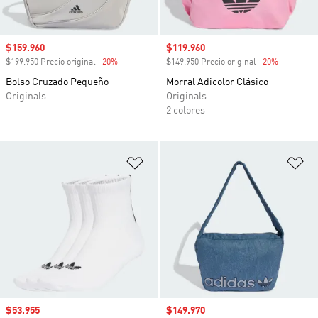
Precio de venta
$159.960
Precio de venta
$119.960
$199.950 Precio original
-20%
Descuento
$149.950 Precio original
-20%
Descuento
Bolso Cruzado Pequeño
Morral Adicolor Clásico
Originals
Originals
2 colores
Añadir a la lista de deseos
Añ
Precio de venta
$53.955
Precio de venta
$149.970