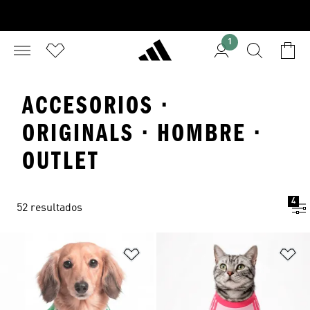
1
ACCESORIOS ·
ORIGINALS · HOMBRE ·
OUTLET
4
52 resultados
Añadir a la lista de deseos
Añ