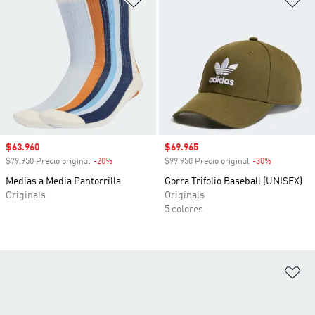
Precio de venta
$63.960
Precio de venta
$69.965
$79.950 Precio original
-20%
Descuento
$99.950 Precio original
-30%
Descuento
Medias a Media Pantorrilla
Gorra Trifolio Baseball (UNISEX)
Originals
Originals
5 colores
Añ