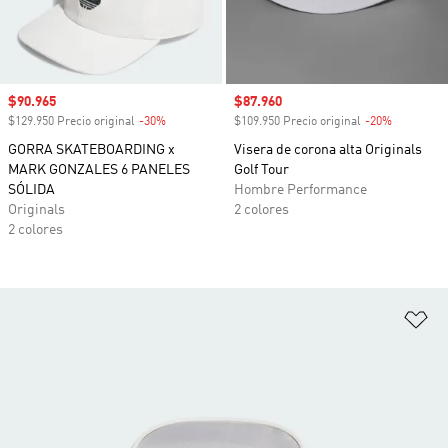
Precio de venta
$90.965
Precio de venta
$87.960
$129.950 Precio original
-30%
Descuento
$109.950 Precio original
-20%
Descuento
GORRA SKATEBOARDING x
Visera de corona alta Originals
MARK GONZALES 6 PANELES
Golf Tour
SÓLIDA
Hombre Performance
Originals
2 colores
2 colores
Añ