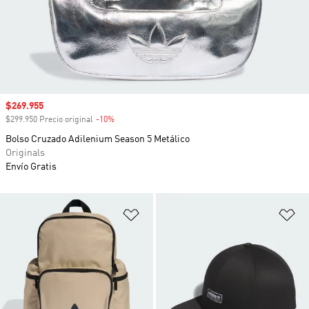
Precio de venta
$269.955
$299.950 Precio original
-10%
Descuento
Bolso Cruzado Adilenium Season 5 Metálico
Originals
Envío Gratis
Añadir a la lista de deseos
Añ