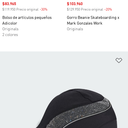
Precio de venta
$83.965
Precio de venta
$103.960
$119.950 Precio original
-30%
Descuento
$129.950 Precio original
-20%
Descuento
Bolso de artículos pequeños
Gorro Beanie Skateboarding x
Adicolor
Mark Gonzales Work
Originals
Originals
2 colores
Añ