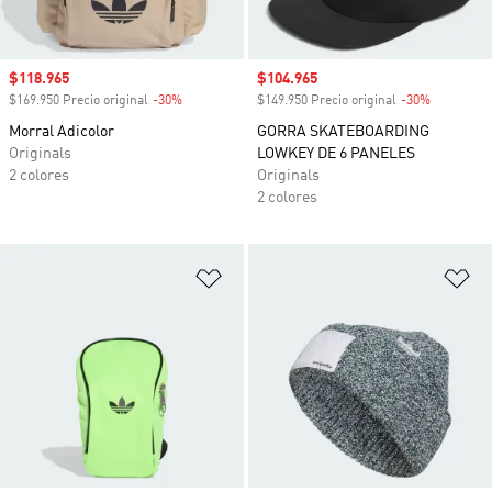
Precio de venta
$118.965
Precio de venta
$104.965
$169.950 Precio original
-30%
Descuento
$149.950 Precio original
-30%
Descuento
Morral Adicolor
GORRA SKATEBOARDING
Originals
LOWKEY DE 6 PANELES
2 colores
Originals
2 colores
Añadir a la lista de deseos
Añ