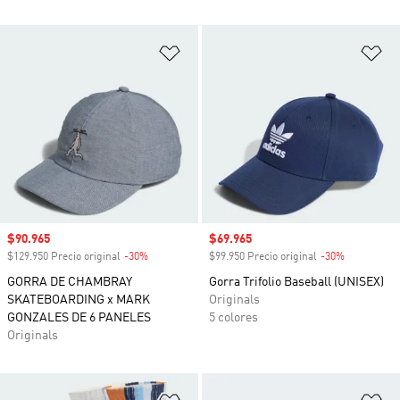
Añadir a la lista de deseos
Añ
Precio de venta
$90.965
Precio de venta
$69.965
$129.950 Precio original
-30%
Descuento
$99.950 Precio original
-30%
Descuento
GORRA DE CHAMBRAY
Gorra Trifolio Baseball (UNISEX)
SKATEBOARDING x MARK
Originals
GONZALES DE 6 PANELES
5 colores
Originals
Añadir a la lista de deseos
Añ