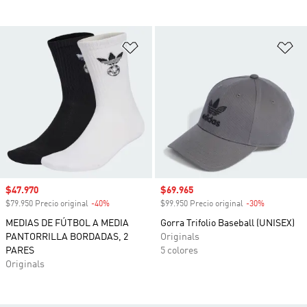
Añadir a la lista de deseos
Añ
Precio de venta
$47.970
Precio de venta
$69.965
$79.950 Precio original
-40%
Descuento
$99.950 Precio original
-30%
Descuento
MEDIAS DE FÚTBOL A MEDIA
Gorra Trifolio Baseball (UNISEX)
PANTORRILLA BORDADAS, 2
Originals
PARES
5 colores
Originals