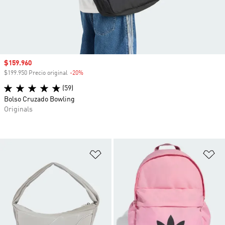
Precio de venta
$159.960
$199.950 Precio original
-20%
Descuento
(59)
Bolso Cruzado Bowling
Originals
Añadir a la lista de deseos
Añ