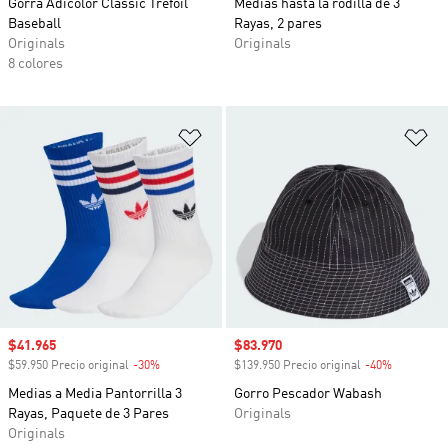
Gorra Adicolor Classic Trefoil
Medias hasta la rodilla de 3
Baseball
Rayas, 2 pares
Originals
Originals
8 colores
Añadir a la lista de deseos
Añ
Precio de venta
$41.965
Precio de venta
$83.970
$59.950 Precio original
-30%
Descuento
$139.950 Precio original
-40%
Descuento
Medias a Media Pantorrilla 3
Gorro Pescador Wabash
Rayas, Paquete de 3 Pares
Originals
Originals