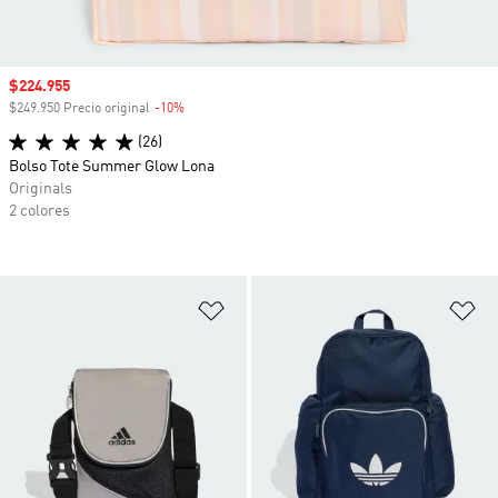
Precio de venta
$224.955
$249.950 Precio original
-10%
Descuento
(26)
Bolso Tote Summer Glow Lona
Originals
2 colores
Añadir a la lista de deseos
Añ