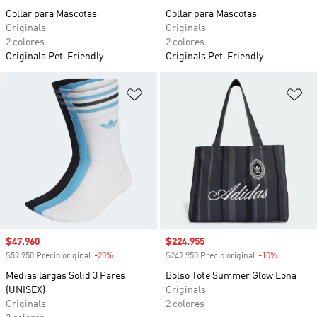
Collar para Mascotas
Collar para Mascotas
Originals
Originals
2 colores
2 colores
Originals Pet-Friendly
Originals Pet-Friendly
Añadir a la lista de deseos
Añ
Precio de venta
$47.960
Precio de venta
$224.955
$59.950 Precio original
-20%
Descuento
$249.950 Precio original
-10%
Descuento
Medias largas Solid 3 Pares
Bolso Tote Summer Glow Lona
(UNISEX)
Originals
Originals
2 colores