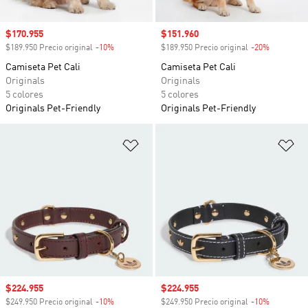
Precio de venta
$170.955
Precio de venta
$151.960
$189.950 Precio original
-10%
Descuento
$189.950 Precio original
-20%
Descuento
Camiseta Pet Cali
Camiseta Pet Cali
Originals
Originals
5 colores
5 colores
Originals Pet-Friendly
Originals Pet-Friendly
Añadir a la lista de deseos
Añ
Precio de venta
$224.955
Precio de venta
$224.955
$249.950 Precio original
-10%
Descuento
$249.950 Precio original
-10%
Descuento