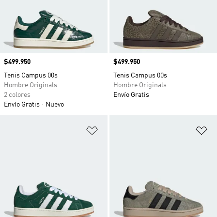
Precio
$499.950
Precio
$499.950
Tenis Campus 00s
Tenis Campus 00s
Hombre Originals
Hombre Originals
2 colores
Envío Gratis
Envío Gratis
Nuevo
Añadir a la lista de deseos
Añ