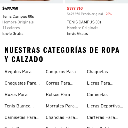
Precio
$499.950
Precio de venta
$399.960
$499.950 Precio original
-20%
Descuento
Tenis Campus 00s
Hombre Originals
TENIS CAMPUS 00s
11 colores
Hombre Originals
Envío Gratis
Envío Gratis
NUESTRAS CATEGORÍAS DE ROPA
Y CALZADO
Regalos Para
Canguros Para
Chaquetas
Hombres
Hombre
Impermeables
Chaquetas Para
Gorras Para
Licras Para
Hombre
Hombre
Hombres
Hombre
Buzos Para
Bolsos Para
Camisetas
Hombre
Hombre
Esqueleto
Tenis Blanco
Morrales Para
Licras Deportivas
Hombre
Hombre
Hombre
Para Hombre
Camisetas Para
Chanclas Para
Carteras Para
Hombre
Hombre
Hombre