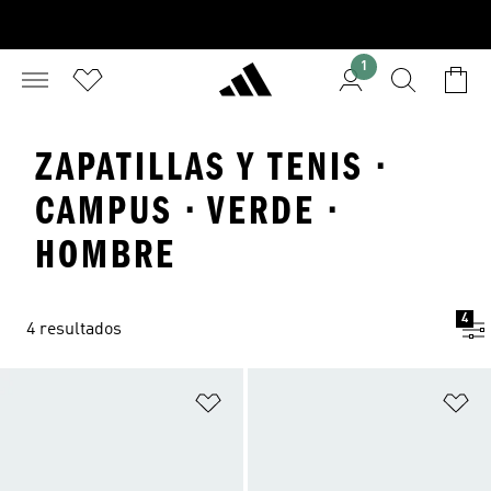
1
ZAPATILLAS Y TENIS ·
CAMPUS · VERDE ·
HOMBRE
4
4 resultados
Añadir a la lista de deseos
Añ